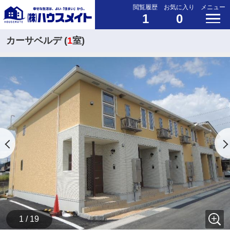
閲覧履歴
お気に入り
メニュー
1
0
カーサベルデ (
1
室)
1 / 19