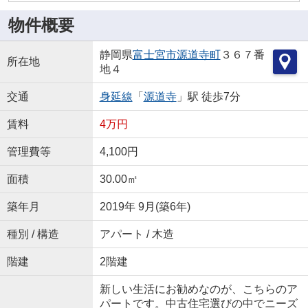
物件概要
静岡県
富士宮市
源道寺町
３６７番
所在地
地４
交通
身延線
「
源道寺
」駅 徒歩7分
賃料
4万円
管理費等
4,100円
面積
30.00㎡
築年月
2019年 9月(築6年)
種別 / 構造
アパート / 木造
階建
2階建
新しい生活にお勧めなのが、こちらのア
パートです。中古住宅選びの中でニーズ