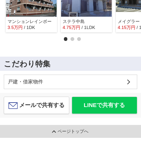
マンションレインボー
ステラ中島
メイグラー
3.5
万
円
/ 1DK
4.75
万
円
/ 1LDK
4.15
万
円
/
こだわり特集
戸建・借家物件
メールで共有する
LINEで共有する
ページトップへ