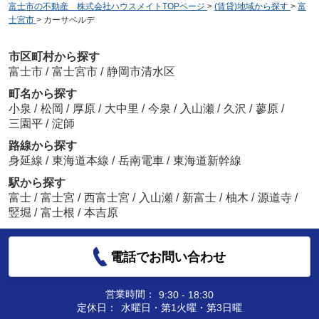
富士市の不動産 株式会社ハウスメイトTOPページ
>
(賃貸)地域から探す
>
富
士宮市
>
カーサベルデ
市区町村から探す
富士市
/
富士宮市
/
静岡市清水区
町名から探す
小泉
/
松岡
/
厚原
/
大中里
/
今泉
/
入山瀬
/
久沢
/
蓼原
/
三園平
/
淀師
路線から探す
身延線
/
東海道本線
/
岳南電車
/
東海道新幹線
駅から探す
富士
/
富士宮
/
西富士宮
/
入山瀬
/
新富士
/
柚木
/
源道寺
/
竪堀
/
富士根
/
本吉原
電話でお問い合わせ
営業時間：
9:30 - 18:30
定休日：
水曜日・第1火曜・第3日曜