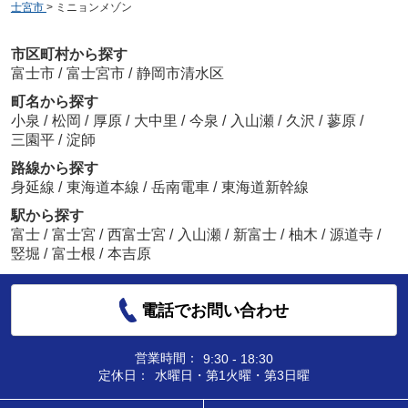
士宮市
>
ミニョンメゾン
市区町村から探す
富士市
/
富士宮市
/
静岡市清水区
町名から探す
小泉
/
松岡
/
厚原
/
大中里
/
今泉
/
入山瀬
/
久沢
/
蓼原
/
三園平
/
淀師
路線から探す
身延線
/
東海道本線
/
岳南電車
/
東海道新幹線
駅から探す
富士
/
富士宮
/
西富士宮
/
入山瀬
/
新富士
/
柚木
/
源道寺
/
竪堀
/
富士根
/
本吉原
電話でお問い合わせ
営業時間：
9:30 - 18:30
定休日：
水曜日・第1火曜・第3日曜