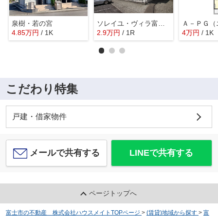
泉樹・若の宮
ソレイユ・ヴィラ富士根
4.85
万
円
/ 1K
2.9
万
円
/ 1R
4
万
円
/ 1K
こだわり特集
戸建・借家物件
メールで共有する
LINEで共有する
ページトップへ
富士市の不動産 株式会社ハウスメイトTOPページ
>
(賃貸)地域から探す
>
富