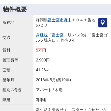
物件概要
静岡県
富士宮市
野中
１０４１番地
所在地
の２０
身延線
「
富士宮
」駅 バス9分 「富士宮ゴ
交通
ルフ場入口」 停歩3分
賃料
5万円
管理費等
2,900円
面積
41.26㎡
築年月
2016年 5月(築10年)
種別 / 構造
アパート / 木造
階建
3階建
新生活を失敗せず、スタートさせたいな