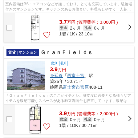
室内設備はBS・エアコンなどが揃っており、とても充実しています。駐輪場
付きのマンションです。キッチンのあるお住まい、料理もしやすく一人暮ら
しにおすすめ。こちらのお部屋で新し...
3.7
万
円
(管理費等：3,000円 )
2ヶ月
0ヶ月
敷金
礼金
1階 / 1K / 23.10㎡
ＧｒａｎＦｉｅｌｄｓ
賃貸 | マンション
敷0
礼0
3.9
万円
身延線
「
西富士宮
」駅
築25年 / 30.71㎡
静岡県
富士宮市
宮原
408-11
「ＧｒａｎＦｉｅｌｄｓ」のここがイチオシ。身支度に必要となる様々なア
イテムを収納可能なスペースがある独立洗面台を設置しています。収納はク
ロゼット・シューズボックスなどが備...
3.9
万
円
(管理費等：2,000円 )
0ヶ月
0ヶ月
敷金
礼金
1階 / 1DK / 30.71㎡