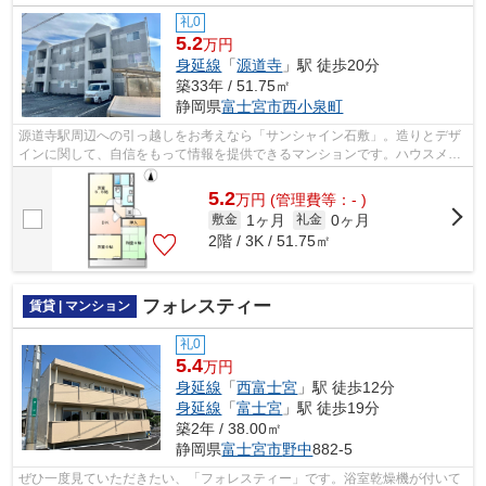
礼0
5.2
万円
身延線
「
源道寺
」駅 徒歩20分
築33年 / 51.75㎡
静岡県
富士宮市
西小泉町
源道寺駅周辺への引っ越しをお考えなら「サンシャイン石敷」。造りとデザ
インに関して、自信をもって情報を提供できるマンションです。ハウスメイ
トでいつでも物件探しをして下さい。...
5.2
万
円
(管理費等：- )
1ヶ月
0ヶ月
敷金
礼金
2階 / 3K / 51.75㎡
フォレスティー
賃貸 | マンション
礼0
5.4
万円
身延線
「
西富士宮
」駅 徒歩12分
身延線
「
富士宮
」駅 徒歩19分
築2年 / 38.00㎡
静岡県
富士宮市
野中
882-5
ぜひ一度見ていただきたい、「フォレスティー」です。浴室乾燥機が付いて