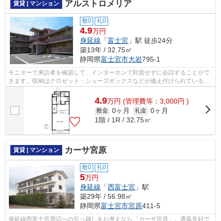
アルストロメリア
賃貸 | マンション
敷0
礼0
4.9
万円
身延線
「
富士宮
」駅 徒歩24分
築13年 / 32.75㎡
静岡県
富士宮市
大岩
795-1
モニターで来訪者を確認して、インターホンで対面せずに会話することがで
きます。収納はクロゼット・シューズボックスなどが備え付けられているの
で、衣類や日用品の収納に重宝します...
4.9
万
円
(管理費等：3,000円 )
0ヶ月
0ヶ月
敷金
礼金
1階 / 1R / 32.75㎡
カーサ宮原
賃貸 | マンション
敷0
礼0
5
万円
身延線
「
西富士宮
」駅
築29年 / 56.98㎡
静岡県
富士宮市
宮原
411-5
身延線西富士宮周辺への引っ越しをお考えなら「カーサ宮原」。通風良好で