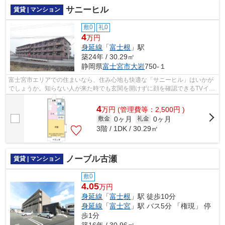
サニーヒル
賃貸 | マンション
敷0
礼0
4
万円
身延線
「
富士根
」駅
築24年 / 30.29㎡
静岡県
富士宮市
大岩
750-１
富士宮市エリアでの住まいなら、住み心地も快適な「サニーヒル」はいかが
でしょうか。知らない人が来た時でも玄関を開けずに顔を確認できるTVイン
ターホンが付いております。バスルー...
4
万
円
(管理費等：2,500円 )
0ヶ月
0ヶ月
敷金
礼金
3階 / 1DK / 30.29㎡
ノーブル古瀬
賃貸 | マンション
敷0
4.05
万円
身延線
「
富士根
」駅 徒歩10分
身延線
「
富士宮
」駅 バス5分 「権現」 停
歩1分
築16年 / 30.96㎡