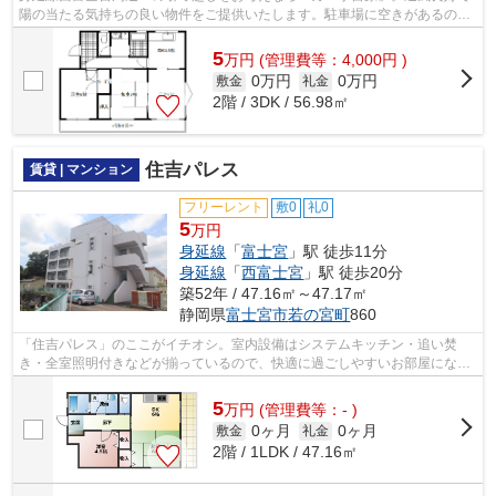
陽の当たる気持ちの良い物件をご提供いたします。駐車場に空きがあるので
車を駐車するスペースにお困りの方に...
5
万
円
(管理費等：4,000円 )
0万円
0万円
敷金
礼金
2階 / 3DK / 56.98㎡
住吉パレス
賃貸 | マンション
フリーレント
敷0
礼0
5
万円
身延線
「
富士宮
」駅 徒歩11分
身延線
「
西富士宮
」駅 徒歩20分
築52年 / 47.16㎡～47.17㎡
静岡県
富士宮市
若の宮町
860
「住吉パレス」のここがイチオシ。室内設備はシステムキッチン・追い焚
き・全室照明付きなどが揃っているので、快適に過ごしやすいお部屋になり
ます。フリーレント1ヶ月付きですので節...
5
万
円
(管理費等：- )
0ヶ月
0ヶ月
敷金
礼金
2階 / 1LDK / 47.16㎡