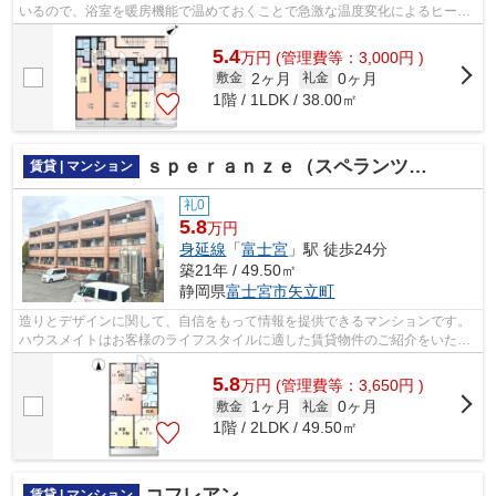
いるので、浴室を暖房機能で温めておくことで急激な温度変化によるヒート
ショックの予防もできます。ネット回...
5.4
万
円
(管理費等：3,000円 )
2ヶ月
0ヶ月
敷金
礼金
1階 / 1LDK / 38.00㎡
ｓｐｅｒａｎｚｅ（スペランツァ）
賃貸 | マンション
礼0
5.8
万円
身延線
「
富士宮
」駅 徒歩24分
築21年 / 49.50㎡
静岡県
富士宮市
矢立町
造りとデザインに関して、自信をもって情報を提供できるマンションです。
ハウスメイトはお客様のライフスタイルに適した賃貸物件のご紹介をいたし
ます。住まい探しの際は、ご要望やご...
5.8
万
円
(管理費等：3,650円 )
1ヶ月
0ヶ月
敷金
礼金
1階 / 2LDK / 49.50㎡
コフレアン
賃貸 | マンション