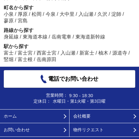
町名から探す
小泉
/
厚原
/
松岡
/
今泉
/
大中里
/
入山瀬
/
久沢
/
淀師
/
蓼原
/
宮島
路線から探す
身延線
/
東海道本線
/
岳南電車
/
東海道新幹線
駅から探す
富士
/
富士宮
/
西富士宮
/
入山瀬
/
新富士
/
柚木
/
源道寺
/
竪堀
/
富士根
/
岳南原田
電話でお問い合わせ
営業時間：
9:30 - 18:30
定休日：
水曜日・第1火曜・第3日曜
ホーム
会社概要
お問い合わせ
物件リクエスト