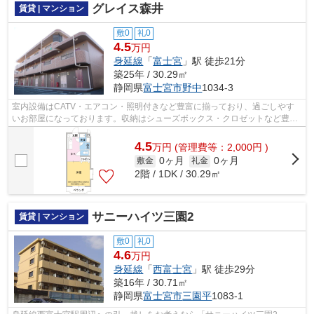
グレイス森井
賃貸 | マンション
敷0
礼0
4.5
万円
身延線
「
富士宮
」駅 徒歩21分
築25年 / 30.29㎡
静岡県
富士宮市
野中
1034-3
室内設備はCATV・エアコン・照明付きなど豊富に揃っており、過ごしやす
いお部屋になっております。収納はシューズボックス・クロゼットなど豊富
なので、広々と空間を利用することも可...
4.5
万
円
(管理費等：2,000円 )
0ヶ月
0ヶ月
敷金
礼金
2階 / 1DK / 30.29㎡
サニーハイツ三園2
賃貸 | マンション
敷0
礼0
4.6
万円
身延線
「
西富士宮
」駅 徒歩29分
築16年 / 30.71㎡
静岡県
富士宮市
三園平
1083-1