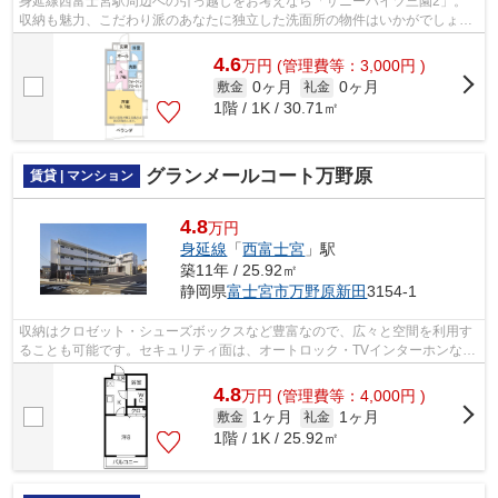
身延線西富士宮駅周辺への引っ越しをお考えなら「サニーハイツ三園2」。
収納も魅力、こだわり派のあなたに独立した洗面所の物件はいかがでしょう
か。家賃は月々4.6万円でございます。...
4.6
万
円
(管理費等：3,000円 )
0ヶ月
0ヶ月
敷金
礼金
1階 / 1K / 30.71㎡
グランメールコート万野原
賃貸 | マンション
4.8
万円
身延線
「
西富士宮
」駅
築11年 / 25.92㎡
静岡県
富士宮市
万野原新田
3154-1
収納はクロゼット・シューズボックスなど豊富なので、広々と空間を利用す
ることも可能です。セキュリティ面は、オートロック・TVインターホンなど
充実しているので、防犯対策もばっち...
4.8
万
円
(管理費等：4,000円 )
1ヶ月
1ヶ月
敷金
礼金
1階 / 1K / 25.92㎡