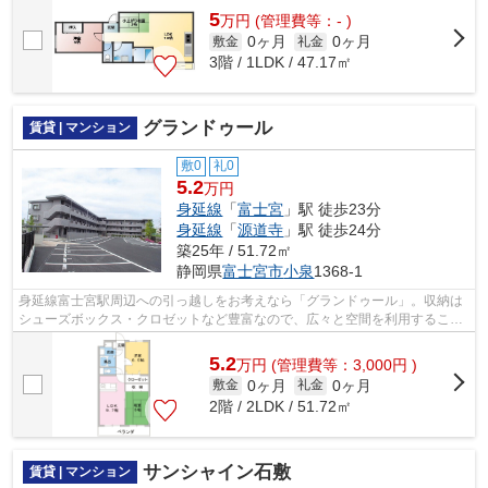
5
万
円
(管理費等：- )
0ヶ月
0ヶ月
敷金
礼金
3階 / 1LDK / 47.17㎡
グランドゥール
賃貸 | マンション
敷0
礼0
5.2
万円
身延線
「
富士宮
」駅 徒歩23分
身延線
「
源道寺
」駅 徒歩24分
築25年 / 51.72㎡
静岡県
富士宮市
小泉
1368-1
身延線富士宮駅周辺への引っ越しをお考えなら「グランドゥール」。収納は
シューズボックス・クロゼットなど豊富なので、広々と空間を利用すること
も可能です。忙しい朝でも鏡を見なが...
5.2
万
円
(管理費等：3,000円 )
0ヶ月
0ヶ月
敷金
礼金
2階 / 2LDK / 51.72㎡
サンシャイン石敷
賃貸 | マンション