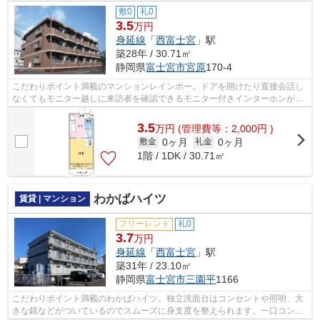
敷0
礼0
3.5
万円
身延線
「
西富士宮
」駅
築28年 / 30.71㎡
静岡県
富士宮市
宮原
170-4
こだわりポイント満載のマンションレインボー。ドアを開けたり直接会話し
なくてもモニター越しに来訪者を確認できるモニター付きインターホンがあ
ります。室内設備は全室照明付き・CAT...
3.5
万
円
(管理費等：2,000円 )
0ヶ月
0ヶ月
敷金
礼金
1階 / 1DK / 30.71㎡
わかばハイツ
賃貸 | マンション
フリーレント
礼0
3.7
万円
身延線
「
西富士宮
」駅
築31年 / 23.10㎡
静岡県
富士宮市
三園平
1166
こだわりポイント満載のわかばハイツ。独立洗面台はコンセントや照明、大
きな鏡などがついているのでスムーズに身支度を整えられます。一口コンロ