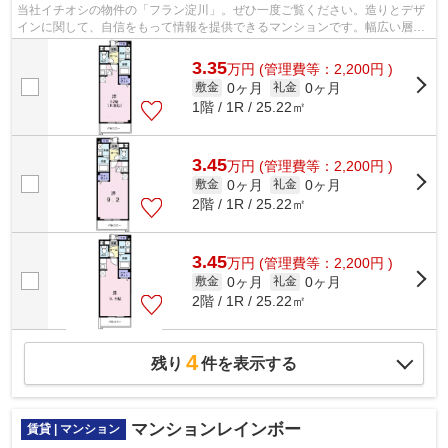
当社イチオシの物件の「フラン淀川」。ぜひ一度ご覧ください。造りとデザ
インに関して、自信をもって情報を提供できるマンションです。幅広い層に
好評な、駅から徒歩9分に立地する物件...
3.35
万
円
(管理費等：2,200円 )
0ヶ月
0ヶ月
敷金
礼金
1階 / 1R / 25.22㎡
3.45
万
円
(管理費等：2,200円 )
0ヶ月
0ヶ月
敷金
礼金
2階 / 1R / 25.22㎡
3.45
万
円
(管理費等：2,200円 )
0ヶ月
0ヶ月
敷金
礼金
2階 / 1R / 25.22㎡
4
残り
件を表示する
マンションレインボー
賃貸 | マンション