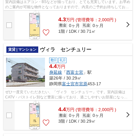
室内設備はエアコン・BSなどが揃っており、とても充実しています。お早め
のご案内が可能な物件となっておりますので、内見のご予約お待ちしており
ます。広さはなんと30.71㎡。たくさん...
4.3
万
円
(管理費等：2,000円 )
0ヶ月
0ヶ月
敷金
礼金
1階 / 1DK / 30.71㎡
ヴィラ センチュリー
賃貸 | マンション
敷0
礼0
4.4
万円
身延線
「
西富士宮
」駅
築26年 / 30.29㎡
静岡県
富士宮市
宮原
453-17
ぜひ一度見ていただきたい、「ヴィラ センチュリー」です。室内設備は
CATV・バストイレ別など豊富に揃っており、過ごしやすいお部屋になって
おります。上階からの音がない最上階のお...
4.4
万
円
(管理費等：2,000円 )
0ヶ月
0ヶ月
敷金
礼金
3階 / 1DK / 30.29㎡