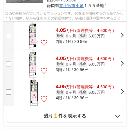
静岡県
富士宮市
小泉
１５５番地１
設備や外観が充実しているマンションです。お友達を招待するのも恥ずかし
くない物件。駅から徒歩10分の駅近物件で、快適に通勤や通学をすることが
できます。きれいな見た目の外観タイ...
4.05
万
円
(管理費等：4,600円 )
0ヶ月
6.05万円
敷金
礼金
2階 / 1R / 30.96㎡
4.05
万
円
(管理費等：4,600円 )
0ヶ月
6.05万円
敷金
礼金
3階 / 1K / 30.96㎡
4.05
万
円
(管理費等：4,600円 )
0ヶ月
6.05万円
敷金
礼金
4階 / 1K / 30.96㎡
1
残り
件を表示する