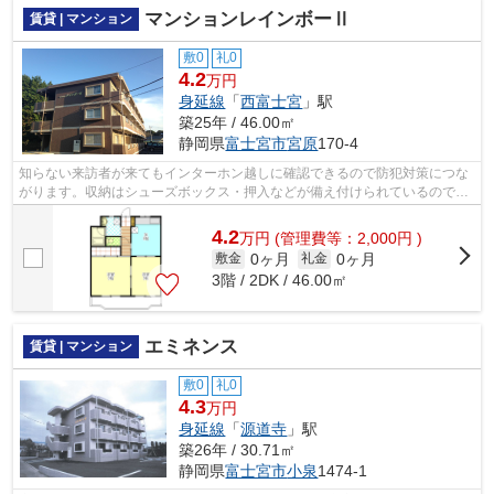
マンションレインボーⅡ
賃貸 | マンション
敷0
礼0
4.2
万円
身延線
「
西富士宮
」駅
築25年 / 46.00㎡
静岡県
富士宮市
宮原
170-4
知らない来訪者が来てもインターホン越しに確認できるので防犯対策につな
がります。収納はシューズボックス・押入などが備え付けられているので、
衣類や日用品の収納に重宝します。こ...
4.2
万
円
(管理費等：2,000円 )
0ヶ月
0ヶ月
敷金
礼金
3階 / 2DK / 46.00㎡
エミネンス
賃貸 | マンション
敷0
礼0
4.3
万円
身延線
「
源道寺
」駅
築26年 / 30.71㎡
静岡県
富士宮市
小泉
1474-1