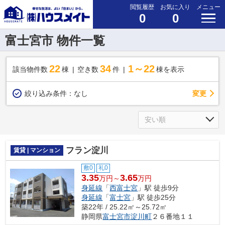
閲覧履歴
お気に入り
メニュー
0
0
富士宮市 物件一覧
22
34
1～22
該当物件数
棟
空き数
件
棟を表示
変更
絞り込み条件：
なし
フラン淀川
賃貸 | マンション
敷0
礼0
3.35
3.65
万円～
万円
身延線
「
西富士宮
」駅 徒歩9分
身延線
「
富士宮
」駅 徒歩25分
築22年 / 25.22㎡～25.72㎡
静岡県
富士宮市
淀川町
２６番地１１