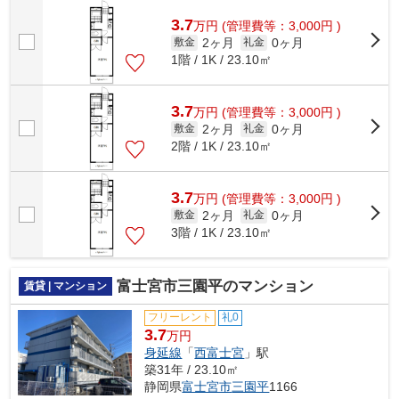
が付いている物件です。火が出ない電...
3.7
万
円
(管理費等：3,000円 )
2ヶ月
0ヶ月
敷金
礼金
1階 / 1K / 23.10㎡
3.7
万
円
(管理費等：3,000円 )
2ヶ月
0ヶ月
敷金
礼金
2階 / 1K / 23.10㎡
3.7
万
円
(管理費等：3,000円 )
2ヶ月
0ヶ月
敷金
礼金
3階 / 1K / 23.10㎡
富士宮市三園平のマンション
賃貸 | マンション
フリーレント
礼0
3.7
万円
身延線
「
西富士宮
」駅
築31年 / 23.10㎡
静岡県
富士宮市
三園平
1166