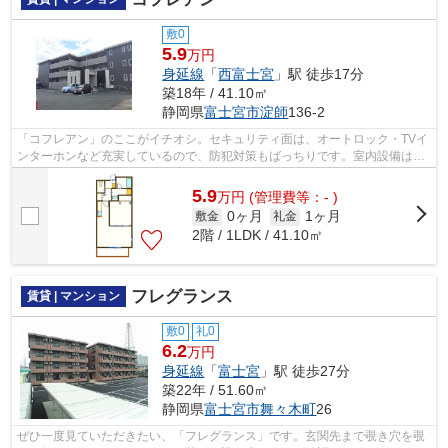
敷0
5.9
万円
身延線
「
西富士宮
」駅 徒歩17分
築18年 / 41.10㎡
静岡県
富士宮市
淀師
136-2
「コフレアン」のここがイチオシ。セキュリティ面は、オートロック・TVイ
ンターホンなど充実しているので、防犯対策もばっちりです。室内設備はエ
アコン・BSなど充実した設備を備え付...
5.9
万
円
(管理費等：- )
0ヶ月
1ヶ月
敷金
礼金
2階 / 1LDK / 41.10㎡
フレグランス
賃貸 | マンション
敷0
礼0
6.2
万円
身延線
「
富士宮
」駅 徒歩27分
築22年 / 51.60㎡
静岡県
富士宮市
舞々木町
26
ぜひ一度見ていただきたい、「フレグランス」です。玄関先まで覗き穴を覗