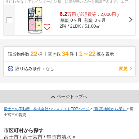
きに行かなくてもインターホン越しに誰が来たのかを確認できます。エアコ
ン付きの物件なので、快適に生活でき...
6.2
万
円
(管理費等：2,000円 )
0ヶ月
0ヶ月
敷金
礼金
2階 / 2LDK / 51.60㎡
22
34
1～22
該当物件数
棟
空き数
件
棟を表示
変更
絞り込み条件：
なし
ページトップへ
富士市の不動産 株式会社ハウスメイトTOPページ
>
(賃貸)地域から探す
>
富
士宮市の賃貸
市区町村から探す
富士市
/
富士宮市
/
静岡市清水区