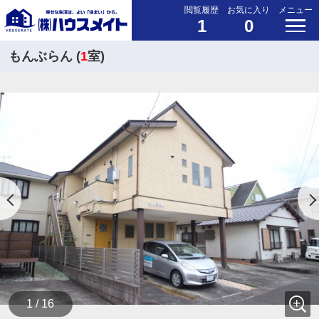
閲覧履歴
お気に入り
メニュー
1
0
もんぶらん (
1
室)
1 / 16