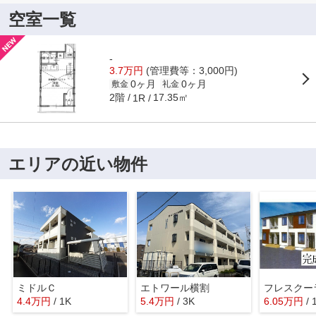
空室一覧
-
3.7万円
(管理費等：3,000円)
0ヶ月
0ヶ月
敷金
礼金
2階
17.35㎡
1R
エリアの近い物件
ミドルＣ
エトワール横割
フレスクー
4.4
万
円
/ 1K
5.4
万
円
/ 3K
6.05
万
円
/