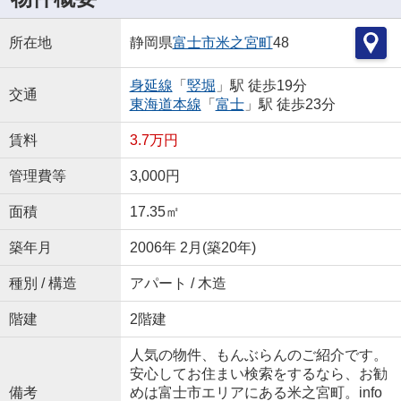
所在地
静岡県
富士市
米之宮町
48
身延線
「
竪堀
」駅 徒歩19分
交通
東海道本線
「
富士
」駅 徒歩23分
賃料
3.7万円
管理費等
3,000円
面積
17.35㎡
築年月
2006年 2月(築20年)
種別 / 構造
アパート / 木造
階建
2階建
人気の物件、もんぶらんのご紹介です。
安心してお住まい検索をするなら、お勧
備考
めは富士市エリアにある米之宮町。info