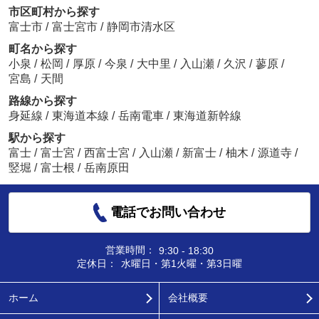
市区町村から探す
富士市
/
富士宮市
/
静岡市清水区
町名から探す
小泉
/
松岡
/
厚原
/
今泉
/
大中里
/
入山瀬
/
久沢
/
蓼原
/
宮島
/
天間
路線から探す
身延線
/
東海道本線
/
岳南電車
/
東海道新幹線
駅から探す
富士
/
富士宮
/
西富士宮
/
入山瀬
/
新富士
/
柚木
/
源道寺
/
竪堀
/
富士根
/
岳南原田
電話でお問い合わせ
営業時間：
9:30 - 18:30
定休日：
水曜日・第1火曜・第3日曜
ホーム
会社概要