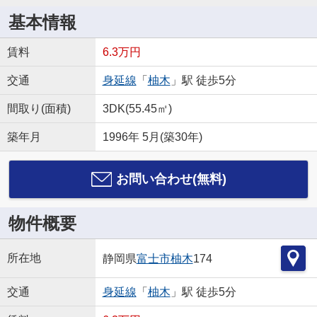
基本情報
賃料
6.3万円
交通
身延線
「
柚木
」駅 徒歩5分
間取り(面積)
3DK(55.45㎡)
築年月
1996年 5月(築30年)
お問い合わせ(無料)
物件概要
所在地
静岡県
富士市
柚木
174
交通
身延線
「
柚木
」駅 徒歩5分