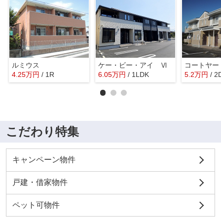
ルミウス
ケー・ビー・アイ Ⅵ
コートヤー
4.25
万
円
/ 1R
6.05
万
円
/ 1LDK
5.2
万
円
/ 2
こだわり特集
キャンペーン物件
戸建・借家物件
ペット可物件