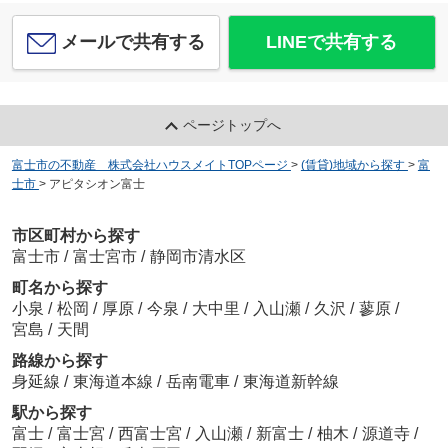
メールで共有する
LINEで共有する
ページトップへ
富士市の不動産 株式会社ハウスメイトTOPページ
>
(賃貸)地域から探す
>
富
士市
>
アピタシオン富士
市区町村から探す
富士市
/
富士宮市
/
静岡市清水区
町名から探す
小泉
/
松岡
/
厚原
/
今泉
/
大中里
/
入山瀬
/
久沢
/
蓼原
/
宮島
/
天間
路線から探す
身延線
/
東海道本線
/
岳南電車
/
東海道新幹線
駅から探す
富士
/
富士宮
/
西富士宮
/
入山瀬
/
新富士
/
柚木
/
源道寺
/