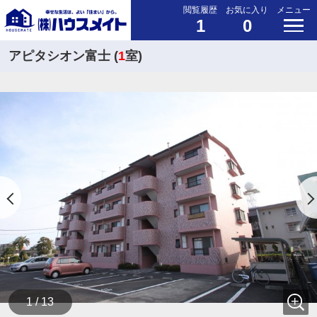
閲覧履歴
お気に入り
メニュー
1
0
アピタシオン富士 (
1
室)
1 / 13