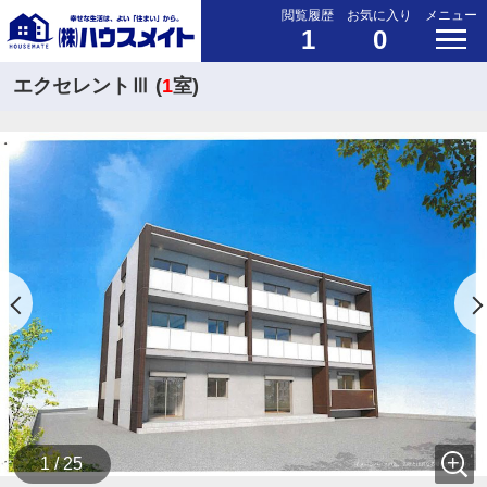
閲覧履歴
お気に入り
メニュー
1
0
エクセレントⅢ (
1
室)
1 / 25