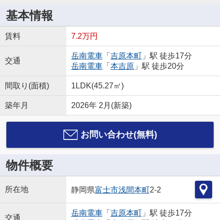
基本情報
賃料
7.2万円
岳南電車
「
吉原本町
」駅 徒歩17分
交通
岳南電車
「
本吉原
」駅 徒歩20分
間取り(面積)
1LDK(45.27㎡)
築年月
2026年 2月(新築)
お問い合わせ(無料)
物件概要
所在地
静岡県
富士市
浅間本町
2-2
岳南電車
「
吉原本町
」駅 徒歩17分
交通