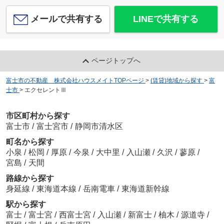
メールで共有する
LINEで共有する
ページトップへ
富士市の不動産 株式会社ハウスメイトTOPページ
>
(賃貸)地域から探す
>
富
士市
>
エクセレントⅢ
市区町村から探す
富士市
/
富士宮市
/
静岡市清水区
町名から探す
小泉
/
松岡
/
厚原
/
今泉
/
大中里
/
入山瀬
/
久沢
/
蓼原
/
宮島
/
天間
路線から探す
身延線
/
東海道本線
/
岳南電車
/
東海道新幹線
駅から探す
富士
/
富士宮
/
西富士宮
/
入山瀬
/
新富士
/
柚木
/
源道寺
/