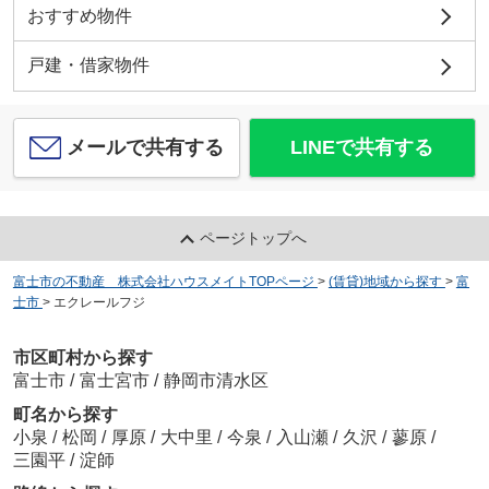
おすすめ物件
戸建・借家物件
メールで共有する
LINEで共有する
ページトップへ
富士市の不動産 株式会社ハウスメイトTOPページ
>
(賃貸)地域から探す
>
富
士市
>
エクレールフジ
市区町村から探す
富士市
/
富士宮市
/
静岡市清水区
町名から探す
小泉
/
松岡
/
厚原
/
大中里
/
今泉
/
入山瀬
/
久沢
/
蓼原
/
三園平
/
淀師