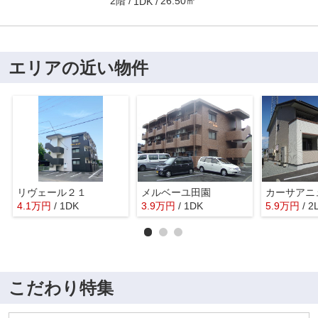
2階
26.50㎡
1DK
エリアの近い物件
リヴェール２１
メルベーユ田園
カーサアニ
4.1
万
円
/ 1DK
3.9
万
円
/ 1DK
5.9
万
円
/ 2
こだわり特集