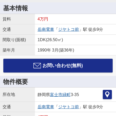
基本情報
賃料
4万円
交通
岳南電車
「
ジヤトコ前
」駅 徒歩9分
間取り(面積)
1DK(26.50㎡)
築年月
1990年 3月(築36年)
お問い合わせ(無料)
物件概要
所在地
静岡県
富士市
緑町
3-35
交通
岳南電車
「
ジヤトコ前
」駅 徒歩9分