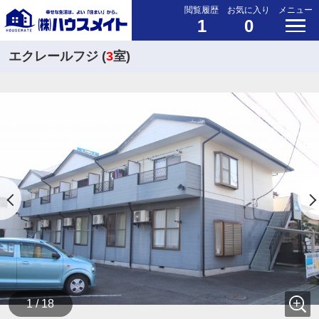
閲覧履歴
お気に入り
メニュー
1
0
エクレールフジ (
3
室)
1 / 18