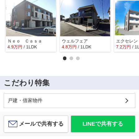
Ｎｅｏ Ｃａｓａ
ウェルフェア
エクセレン
4.9
万
円
/ 1LDK
4.8
万
円
/ 1LDK
7.2
万
円
/ 1
こだわり特集
戸建・借家物件
メールで共有する
LINEで共有する