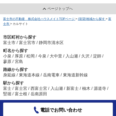
ページトップへ
富士市の不動産 株式会社ハウスメイトTOPページ
>
(賃貸)地域から探す
>
富
士市
>
カルサイト
市区町村から探す
富士市
/
富士宮市
/
静岡市清水区
町名から探す
小泉
/
厚原
/
松岡
/
今泉
/
大中里
/
入山瀬
/
久沢
/
淀師
/
蓼原
/
宮島
路線から探す
身延線
/
東海道本線
/
岳南電車
/
東海道新幹線
駅から探す
富士
/
富士宮
/
西富士宮
/
入山瀬
/
新富士
/
柚木
/
源道寺
/
竪堀
/
富士根
/
岳南原田
電話でお問い合わせ