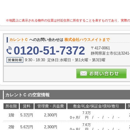
※地図上に表示される物件の位置は付近住所に所在することを表すものであり、実際
カレントＣ
へのお問い合わせは
株式会社ハウスメイトまで
0120-51-7372
〒417-0061
静岡県富士市伝法3241-
9:30 - 18:30 定休日:水曜日・第1火曜・第3日曜
カレントＣ
の空室情報
所在階
賃料
管理費・共益費
敷金/礼金/保証金/償却/敷引
7.3万
1階
5.3万円
2,300円
/
/
/
/
0ヶ月
円
-
-
-
7.6万
2階
5.6万円
2,300円
/
/
/
/
0ヶ月
円
-
-
-