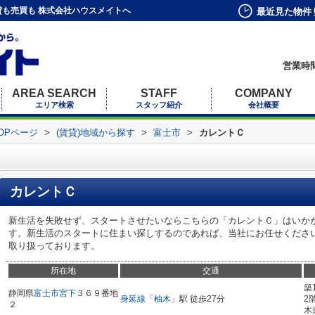
も売買も 株式会社ハウスメイトへ
最近見た物件
営業時間
AREA SEARCH
STAFF
COMPANY
エリア検索
スタッフ紹介
会社概要
OPページ
>
(賃貸)地域から探す
>
富士市
>
カレントＣ
カレントＣ
新生活を失敗せず、スタートさせたいならこちらの「カレントＣ」はいか
す。新生活のスタートに住まい探しするのであれば、当社にお任せくださ
取り扱っております。
所在地
交通
築
静岡県
富士市
宮下
３６９番地
身延線
「
柚木
」駅 徒歩27分
2
２
木