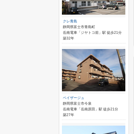
クレ青島
静岡県富士市青島町
岳南電車「ジヤトコ前」駅 徒歩21分
築32年
ペイザージュ
静岡県富士市今泉
岳南電車「岳南原田」駅 徒歩21分
築27年