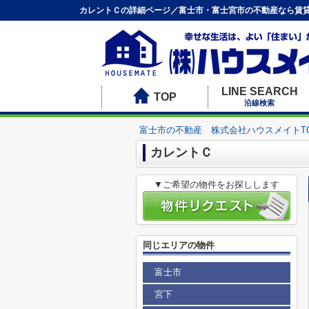
カレントＣの詳細ページ／富士市・富士宮市の不動産なら賃貸
LINE SEARCH
TOP
沿線検索
富士市の不動産 株式会社ハウスメイトT
カレントＣ
▼ご希望の物件をお探しします
同じエリアの物件
富士市
宮下