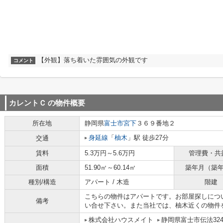
【外観】落ち着いた雰囲気の外観です
コメント
カレントＣ
の物件概要
所在地
静岡県
富士市
宮下
３６９番地２
身延線
「
柚木
」駅 徒歩27分
交通
賃料
5.3万円～5.6万円
管理費・共
面積
51.90㎡～60.14㎡
築年月（築
種別/構造
アパート / 木造
階建
こちらの物件はアパートです。お部屋探しにつ
備考
い合せ下さい。また当社では、柚木近くの物件
株式会社ハウスメイト
静岡県富士市伝法3241