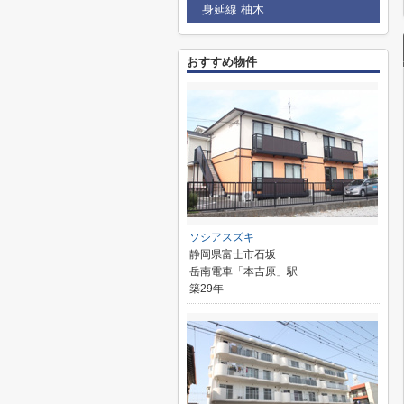
身延線 柚木
おすすめ物件
ソシアスズキ
静岡県富士市石坂
岳南電車「本吉原」駅
築29年