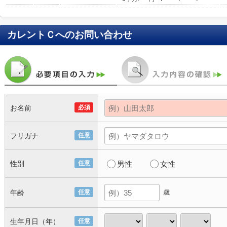
カレントＣ
へのお問い合わせ
お名前
必須
フリガナ
任意
性別
任意
男性
女性
年齢
任意
歳
生年月日（年）
任意