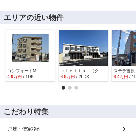
エリアの近い物件
コンフォートM
ｃｌｅｌｉａ （クレリア）
ステラ吉原
4.9
万
円
/ 1DK
6.9
万
円
/ 2LDK
6.4
万
円
/ 1
こだわり特集
戸建・借家物件