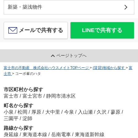
新築・築浅物件
メールで共有する
LINEで共有する
ページトップへ
富士市の不動産 株式会社ハウスメイトTOPページ
>
(賃貸)地域から探す
>
富
士市
>
コーポ峯のハタ
市区町村から探す
富士市
/
富士宮市
/
静岡市清水区
町名から探す
小泉
/
松岡
/
厚原
/
大中里
/
今泉
/
入山瀬
/
久沢
/
蓼原
/
三園平
/
淀師
路線から探す
身延線
/
東海道本線
/
岳南電車
/
東海道新幹線