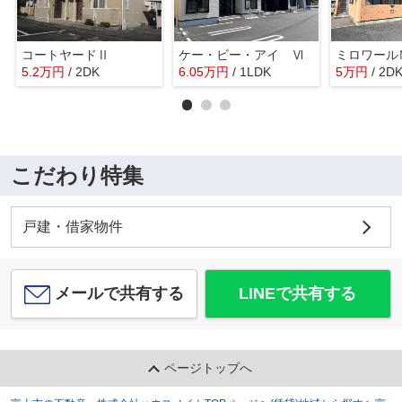
コートヤードⅡ
ケー・ビー・アイ Ⅵ
ミロワール
5.2
万
円
/ 2DK
6.05
万
円
/ 1LDK
5
万
円
/ 2D
こだわり特集
戸建・借家物件
メールで共有する
LINEで共有する
ページトップへ