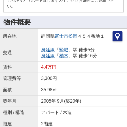
しっかりとサポート致しますので、ぜひお気軽にご連絡下さ
い。
物件概要
所在地
静岡県
富士市
松岡
４５４番地１
身延線
「
竪堀
」駅 徒歩5分
交通
身延線
「
柚木
」駅 徒歩16分
賃料
4.4万円
管理費等
3,300円
面積
35.98㎡
築年月
2005年 9月(築20年)
種別 / 構造
アパート / 木造
階建
2階建