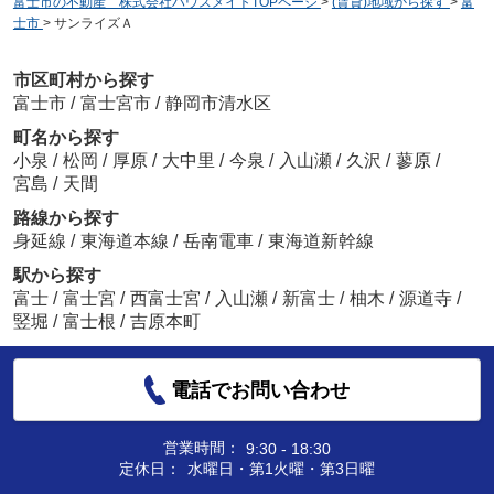
富士市の不動産 株式会社ハウスメイトTOPページ
>
(賃貸)地域から探す
>
富
士市
>
サンライズＡ
市区町村から探す
富士市
/
富士宮市
/
静岡市清水区
町名から探す
小泉
/
松岡
/
厚原
/
大中里
/
今泉
/
入山瀬
/
久沢
/
蓼原
/
宮島
/
天間
路線から探す
身延線
/
東海道本線
/
岳南電車
/
東海道新幹線
駅から探す
富士
/
富士宮
/
西富士宮
/
入山瀬
/
新富士
/
柚木
/
源道寺
/
竪堀
/
富士根
/
吉原本町
電話でお問い合わせ
営業時間：
9:30 - 18:30
定休日：
水曜日・第1火曜・第3日曜