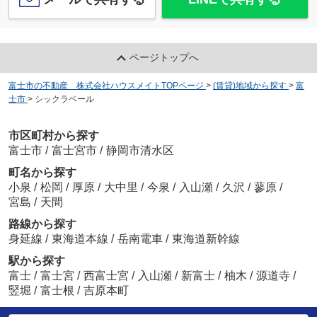
ページトップへ
富士市の不動産 株式会社ハウスメイトTOPページ
>
(賃貸)地域から探す
>
富
士市
>
シックラベール
市区町村から探す
富士市
/
富士宮市
/
静岡市清水区
町名から探す
小泉
/
松岡
/
厚原
/
大中里
/
今泉
/
入山瀬
/
久沢
/
蓼原
/
宮島
/
天間
路線から探す
身延線
/
東海道本線
/
岳南電車
/
東海道新幹線
駅から探す
富士
/
富士宮
/
西富士宮
/
入山瀬
/
新富士
/
柚木
/
源道寺
/
竪堀
/
富士根
/
吉原本町