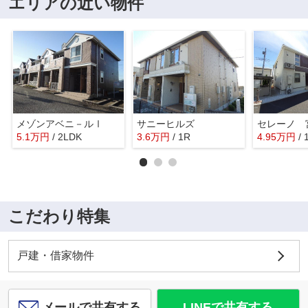
エリアの近い物件
メゾンアベニ－ルⅠ
サニーヒルズ
セレーノ 
5.1
万
円
/ 2LDK
3.6
万
円
/ 1R
4.95
万
円
/
こだわり特集
戸建・借家物件
メールで共有する
LINEで共有する