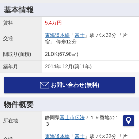
基本情報
賃料
5.4万円
東海道本線
「
富士
」駅 バス32分 「片
交通
宿」 停歩12分
間取り(面積)
2LDK(67.98㎡)
築年月
2014年 12月(築11年)
お問い合わせ(無料)
物件概要
静岡県
富士市
伝法
７１９番地の１
所在地
３
東海道本線
「
富士
」駅 バス32分 「片