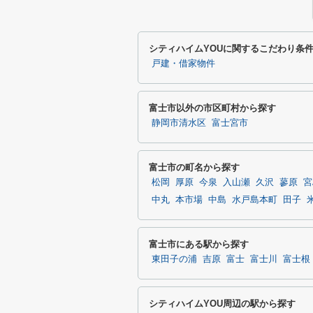
シティハイムYOUに関するこだわり条
戸建・借家物件
富士市以外の市区町村から探す
静岡市清水区
富士宮市
富士市の町名から探す
松岡
厚原
今泉
入山瀬
久沢
蓼原
宮
中丸
本市場
中島
水戸島本町
田子
富士市にある駅から探す
東田子の浦
吉原
富士
富士川
富士根
シティハイムYOU周辺の駅から探す