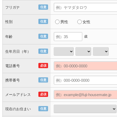
フリガナ
任意
性別
任意
男性
女性
年齢
任意
歳
生年月日（年）
任意
電話番号
必須
携帯番号
任意
メールアドレス
必須
現在のお住まい
任意