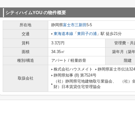
シティハイムYOU
の物件概要
所在地
静岡県
富士市
三新田
5-5
東海道本線
「
東田子の浦
」駅 徒歩21分
交通
賃料
3.3万円
管理費・共
面積
34.35㎡
築年月（築
種別/構造
アパート / 軽量鉄骨
階建
株式会社ハウスメイト
静岡県富士市伝法3241
静岡県知事 (8) 第7524号
取扱会社
（社）静岡県宅地建物取引業協会、 （社）
財）日本賃貸住宅管理協会