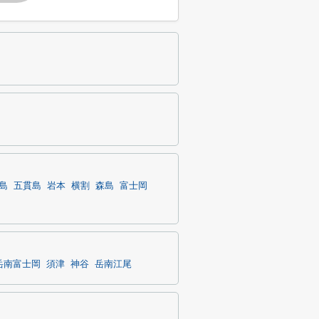
島
五貫島
岩本
横割
森島
富士岡
岳南富士岡
須津
神谷
岳南江尾