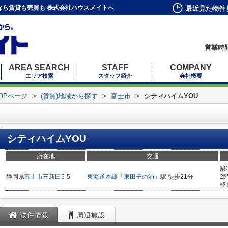
なら賃貸も売買も 株式会社ハウスメイトへ
最近見た物件
営業時間
AREA SEARCH
STAFF
COMPANY
エリア検索
スタッフ紹介
会社概要
OPページ
>
(賃貸)地域から探す
>
富士市
>
シティハイムYOU
シティハイムYOU
所在地
交通
築
静岡県
富士市
三新田
5-5
東海道本線
「
東田子の浦
」駅 徒歩21分
2
軽
物件情報
周辺施設