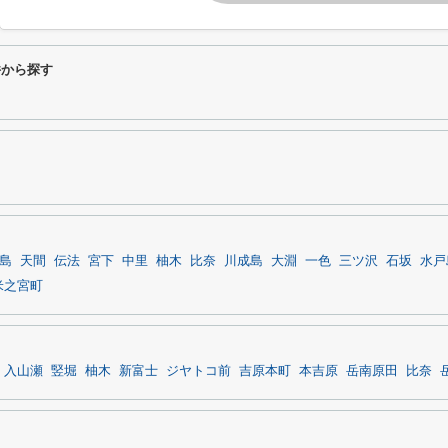
件から探す
島
天間
伝法
宮下
中里
柚木
比奈
川成島
大淵
一色
三ツ沢
石坂
水戸
米之宮町
入山瀬
竪堀
柚木
新富士
ジヤトコ前
吉原本町
本吉原
岳南原田
比奈