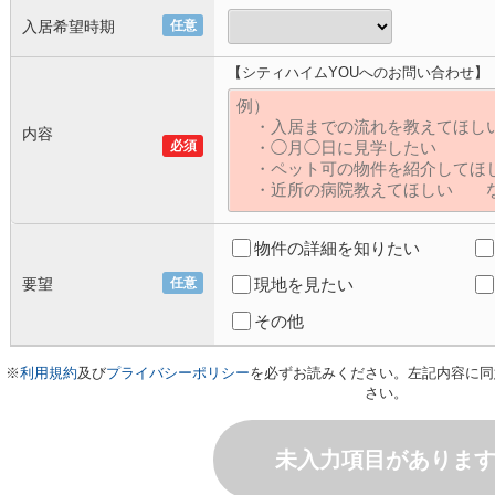
入居希望時期
任意
【シティハイムYOUへのお問い合わせ】
内容
必須
物件の詳細を知りたい
要望
任意
現地を見たい
その他
※
利用規約
及び
プライバシーポリシー
を必ずお読みください。左記内容に同
さい。
未入力項目がありま