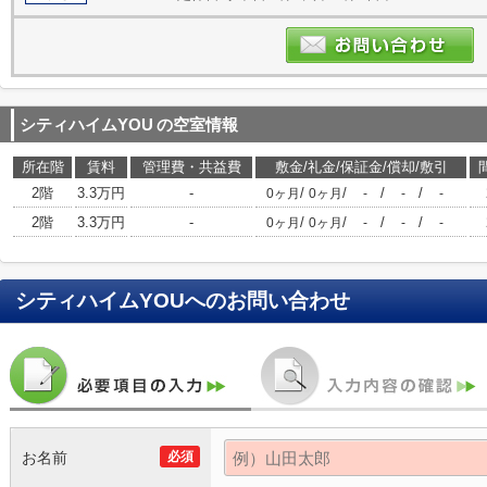
シティハイムYOU
の空室情報
所在階
賃料
管理費・共益費
敷金/礼金/保証金/償却/敷引
2階
3.3万円
-
/
/
/
/
0ヶ月
0ヶ月
-
-
-
2階
3.3万円
-
/
/
/
/
0ヶ月
0ヶ月
-
-
-
シティハイムYOU
へのお問い合わせ
お名前
必須