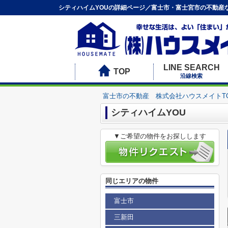
シティハイムYOUの詳細ページ／富士市・富士宮市の不動産
LINE SEARCH
TOP
沿線検索
富士市の不動産 株式会社ハウスメイトT
シティハイムYOU
▼ご希望の物件をお探しします
同じエリアの物件
富士市
三新田