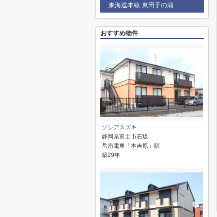
東海道本線 東田子の浦
おすすめ物件
ソシアスズキ
静岡県富士市石坂
岳南電車「本吉原」駅
築29年