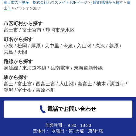
富士市の不動産 株式会社ハウスメイトTOPページ
>
(賃貸)地域から探す
>
富
士市
>
パラシオン旭Ｃ
市区町村から探す
富士市
/
富士宮市
/
静岡市清水区
町名から探す
小泉
/
松岡
/
厚原
/
大中里
/
今泉
/
入山瀬
/
久沢
/
蓼原
/
宮島
/
天間
路線から探す
身延線
/
東海道本線
/
岳南電車
/
東海道新幹線
駅から探す
富士
/
富士宮
/
西富士宮
/
入山瀬
/
新富士
/
柚木
/
源道寺
/
竪堀
/
富士根
/
吉原本町
電話でお問い合わせ
営業時間：
9:30 - 18:30
定休日：
水曜日・第1火曜・第3日曜