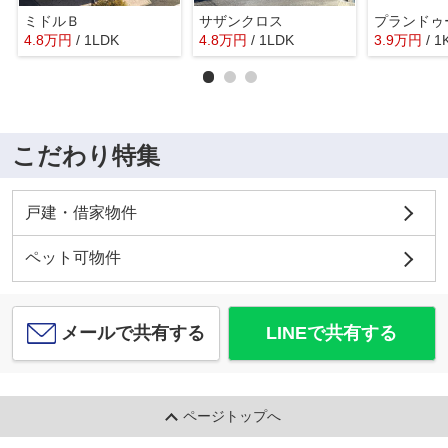
ミドルＢ
サザンクロス
プランドゥ
4.8
万
円
/ 1LDK
4.8
万
円
/ 1LDK
3.9
万
円
/ 1
こだわり特集
戸建・借家物件
ペット可物件
メールで共有する
LINEで共有する
ページトップへ