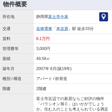
物件概要
所在地
静岡県
富士市
今泉
交通
岳南電車
「
本吉原
」駅 徒歩33分
賃料
6.1万円
管理費等
3,000円
面積
49.58㎡
築年月
2007年 6月(築19年)
種別 / 構造
アパート / 鉄骨造
階建
2階建
富士市近辺での新居ならご好評の物件
「パラシオン旭Ｃ」はいかがでしょう
か。住む人のことも考えられている満足