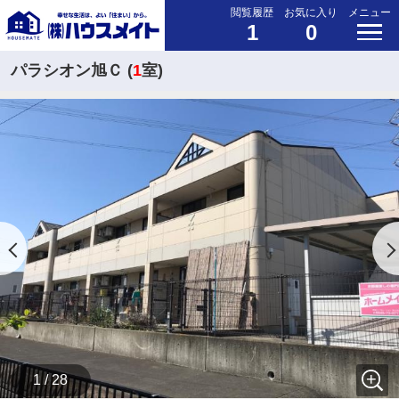
閲覧履歴
お気に入り
メニュー
1
0
パラシオン旭Ｃ (
1
室)
1 / 28