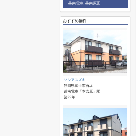
岳南電車 岳南原田
おすすめ物件
ソシアスズキ
静岡県富士市石坂
岳南電車「本吉原」駅
築29年