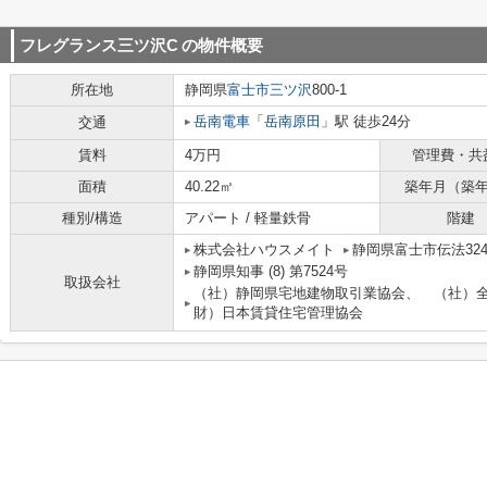
フレグランス三ツ沢C
の物件概要
所在地
静岡県
富士市
三ツ沢
800-1
岳南電車
「
岳南原田
」駅 徒歩24分
交通
賃料
4万円
管理費・共
面積
40.22㎡
築年月（築
種別/構造
アパート / 軽量鉄骨
階建
株式会社ハウスメイト
静岡県富士市伝法3241
静岡県知事 (8) 第7524号
取扱会社
（社）静岡県宅地建物取引業協会、 （社）
財）日本賃貸住宅管理協会