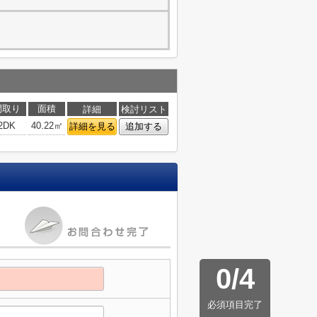
間取り
面積
詳細
検討リスト
2DK
40.22㎡
詳細を見る
追加する
0
/
4
必須項目完了