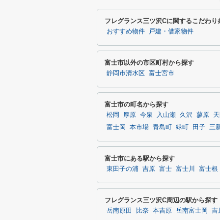
フレグランス三ツ沢Cに関するこだわり
おすすめ物件
戸建・借家物件
富士市以外の市区町村から探す
静岡市清水区
富士宮市
富士市の町名から探す
松岡
厚原
今泉
入山瀬
久沢
蓼原
天
富士岡
本市場
青島町
緑町
田子
三
富士市にある駅から探す
東田子の浦
吉原
富士
富士川
富士根
フレグランス三ツ沢C周辺の駅から探す
岳南原田
比奈
本吉原
岳南富士岡
吉