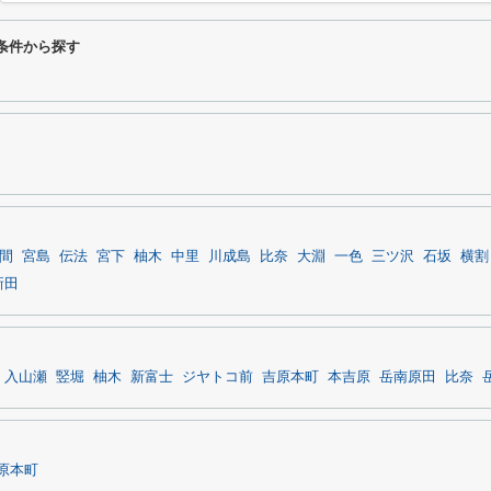
条件から探す
間
宮島
伝法
宮下
柚木
中里
川成島
比奈
大淵
一色
三ツ沢
石坂
横割
新田
入山瀬
竪堀
柚木
新富士
ジヤトコ前
吉原本町
本吉原
岳南原田
比奈
原本町