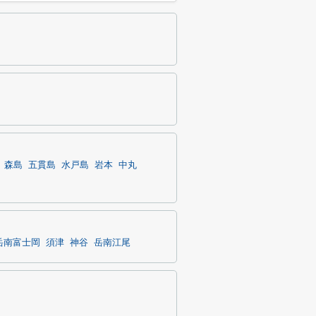
森島
五貫島
水戸島
岩本
中丸
岳南富士岡
須津
神谷
岳南江尾