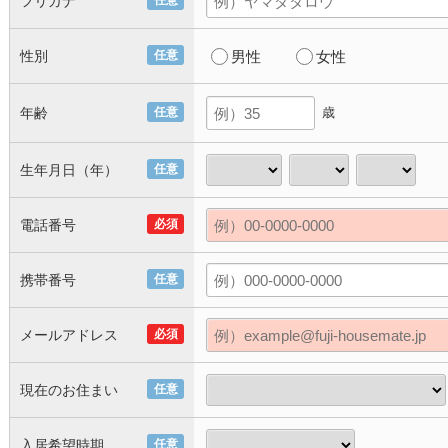
フリガナ
任意
性別
任意
男性
女性
年齢
任意
歳
生年月日（年）
任意
電話番号
必須
携帯番号
任意
メールアドレス
必須
現在のお住まい
任意
入居希望時期
任意