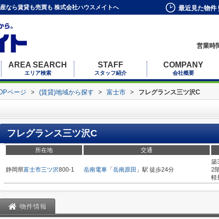
産なら賃貸も売買も 株式会社ハウスメイトへ
最近見た物件
営業時間
AREA SEARCH
STAFF
COMPANY
エリア検索
スタッフ紹介
会社概要
OPページ
>
(賃貸)地域から探す
>
富士市
>
フレグランス三ツ沢C
フレグランス三ツ沢C
所在地
交通
築
静岡県
富士市
三ツ沢
800-1
岳南電車
「
岳南原田
」駅 徒歩24分
2
軽
物件情報