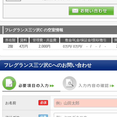
フレグランス三ツ沢C
の空室情報
所在階
賃料
管理費・共益費
敷金/礼金/保証金/償却/敷引
2階
4万円
2,000円
/
/
/
/
0万円
0万円
-
-
-
フレグランス三ツ沢C
へのお問い合わせ
お名前
必須