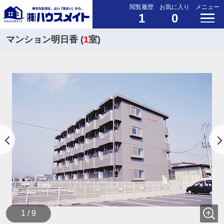
閲覧履歴
お気に入り
メニュー
1
0
マンション明日香 (
1
室)
1 / 9