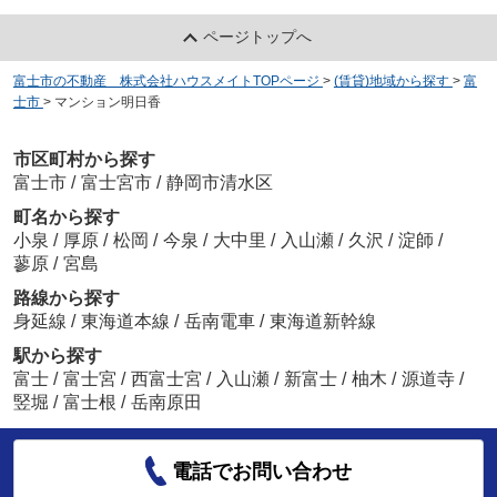
ページトップへ
富士市の不動産 株式会社ハウスメイトTOPページ
>
(賃貸)地域から探す
>
富
士市
>
マンション明日香
市区町村から探す
富士市
/
富士宮市
/
静岡市清水区
町名から探す
小泉
/
厚原
/
松岡
/
今泉
/
大中里
/
入山瀬
/
久沢
/
淀師
/
蓼原
/
宮島
路線から探す
身延線
/
東海道本線
/
岳南電車
/
東海道新幹線
駅から探す
富士
/
富士宮
/
西富士宮
/
入山瀬
/
新富士
/
柚木
/
源道寺
/
竪堀
/
富士根
/
岳南原田
電話でお問い合わせ