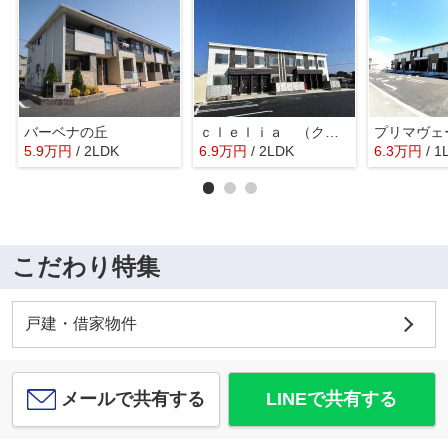
バーベナの丘
ｃｌｅｌｉａ （クレリア）
5.9
万
円
/ 2LDK
6.9
万
円
/ 2LDK
6.3
万
円
/ 1
こだわり特集
戸建・借家物件
メールで共有する
LINEで共有する