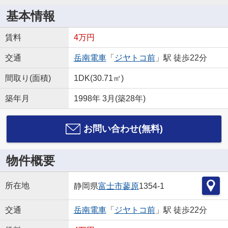
基本情報
賃料
4万円
交通
岳南電車
「
ジヤトコ前
」駅 徒歩22分
間取り(面積)
1DK(30.71㎡)
築年月
1998年 3月(築28年)
お問い合わせ(無料)
物件概要
所在地
静岡県
富士市
蓼原
1354-1
交通
岳南電車
「
ジヤトコ前
」駅 徒歩22分