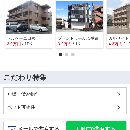
メルベーユ田園
プランドゥール玖番館
カルサイト
3.9
万
円
/ 1DK
3.9
万
円
/ 1K
4.3
万
円
/ 1
こだわり特集
戸建・借家物件
ペット可物件
メールで共有する
LINEで共有する