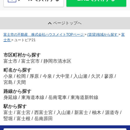
ページトップへ
富士市の不動産 株式会社ハウスメイトTOPページ
>
(賃貸)地域から探す
>
富
士市
>
ユートピア21
市区町村から探す
富士市
/
富士宮市
/
静岡市清水区
町名から探す
小泉
/
松岡
/
厚原
/
今泉
/
大中里
/
入山瀬
/
久沢
/
蓼原
/
宮島
/
天間
路線から探す
身延線
/
東海道本線
/
岳南電車
/
東海道新幹線
駅から探す
富士
/
富士宮
/
西富士宮
/
入山瀬
/
新富士
/
柚木
/
源道寺
/
竪堀
/
富士根
/
岳南原田