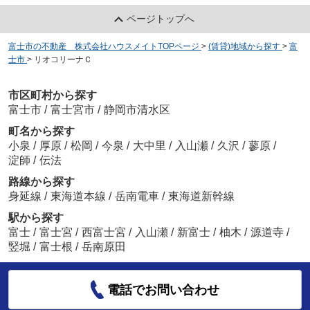
ページトップへ
富士市の不動産 株式会社ハウスメイトTOPページ
>
(賃貸)地域から探す
>
富
士市
>
リオコリーナＣ
市区町村から探す
富士市
/
富士宮市
/
静岡市清水区
町名から探す
小泉
/
厚原
/
松岡
/
今泉
/
大中里
/
入山瀬
/
久沢
/
蓼原
/
淀師
/
伝法
路線から探す
身延線
/
東海道本線
/
岳南電車
/
東海道新幹線
駅から探す
富士
/
富士宮
/
西富士宮
/
入山瀬
/
新富士
/
柚木
/
源道寺
/
竪堀
/
富士根
/
岳南原田
電話でお問い合わせ