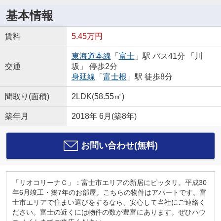
基本情報
賃料
5.45万円
東海道本線
「
富士
」駅 バス41分 「川
交通
坂」 停歩2分
身延線
「
富士根
」駅 徒歩8分
間取り(面積)
2LDK(58.55㎡)
築年月
2018年 6月(築8年)
お問い合わせ(無料)
「リオコリーナＣ」：富士市エリアの新居にピッタリ。平成30
年6月竣工・築7年のお部屋。こちらの物件はアパートです。富
士市エリアで住まい選びをするなら、安心して当社にご連絡く
ださい。富士の近くには物件の数が豊富にあります。ぜひハウ