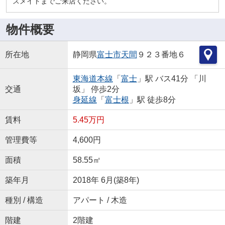
スメイトまでご来店ください。
物件概要
所在地
静岡県
富士市
天間
９２３番地６
東海道本線
「
富士
」駅 バス41分 「川
交通
坂」 停歩2分
身延線
「
富士根
」駅 徒歩8分
賃料
5.45万円
管理費等
4,600円
面積
58.55㎡
築年月
2018年 6月(築8年)
種別 / 構造
アパート / 木造
階建
2階建