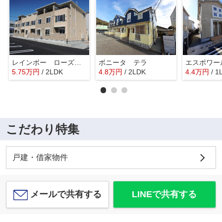
レインボー ローズ Ⅰ
ボニータ テラ
エスポワー
5.75
万
円
/ 2LDK
4.8
万
円
/ 2LDK
4.4
万
円
/ 1
こだわり特集
戸建・借家物件
メールで共有する
LINEで共有する