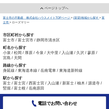
ページトップへ
富士市の不動産 株式会社ハウスメイトTOPページ
>
(賃貸)地域から探す
>
富
士市
>
ローズマリー
市区町村から探す
富士市
/
富士宮市
/
静岡市清水区
町名から探す
小泉
/
松岡
/
厚原
/
今泉
/
大中里
/
入山瀬
/
久沢
/
蓼原
/
宮島
/
天間
路線から探す
身延線
/
東海道本線
/
岳南電車
/
東海道新幹線
駅から探す
富士
/
富士宮
/
西富士宮
/
入山瀬
/
新富士
/
柚木
/
源道寺
/
竪堀
/
富士根
/
岳南原田
電話でお問い合わせ