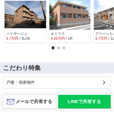
ペイザージュ
ルミウス
5.7
万
円
/ 3LDK
4.25
万
円
/ 1R
4.7
万
円
/ 1
こだわり特集
戸建・借家物件
メールで共有する
LINEで共有する