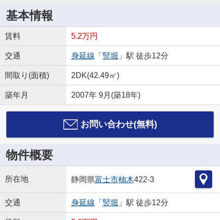
基本情報
賃料
5.2万円
交通
身延線
「
竪堀
」駅 徒歩12分
間取り(面積)
2DK(42.49㎡)
築年月
2007年 9月(築18年)
お問い合わせ(無料)
物件概要
所在地
静岡県
富士市
柚木
422-3
交通
身延線
「
竪堀
」駅 徒歩12分