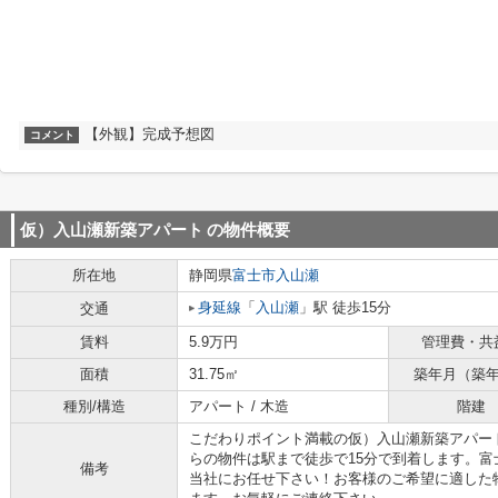
【外観】完成予想図
コメント
仮）入山瀬新築アパート
の物件概要
所在地
静岡県
富士市
入山瀬
身延線
「
入山瀬
」駅 徒歩15分
交通
賃料
5.9万円
管理費・共
面積
31.75㎡
築年月（築
種別/構造
アパート / 木造
階建
こだわりポイント満載の仮）入山瀬新築アパー
らの物件は駅まで徒歩で15分で到着します。
備考
当社にお任せ下さい！お客様のご希望に適した