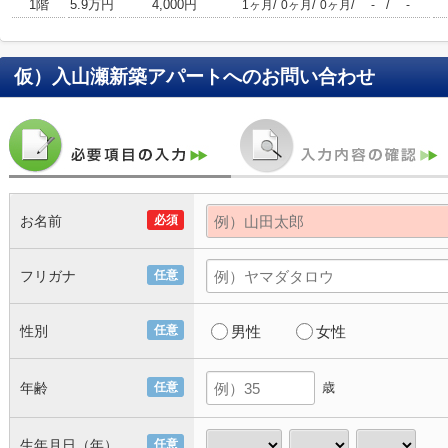
1階
5.9万円
4,000円
/
/
/
/
1ヶ月
0ヶ月
0ヶ月
-
-
仮）入山瀬新築アパート
へのお問い合わせ
お名前
必須
フリガナ
任意
性別
任意
男性
女性
年齢
任意
歳
生年月日（年）
任意