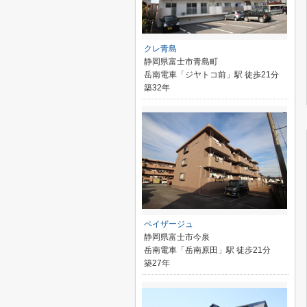
クレ青島
静岡県富士市青島町
岳南電車「ジヤトコ前」駅 徒歩21分
築32年
ペイザージュ
静岡県富士市今泉
岳南電車「岳南原田」駅 徒歩21分
築27年