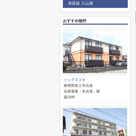
身延線 入山瀬
おすすめ物件
ソシアスズキ
静岡県富士市石坂
岳南電車「本吉原」駅
築29年