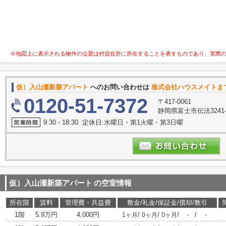
※地図上に表示される物件の位置は付近住所に所在することを表すものであり、実際
仮）入山瀬新築アパート
へのお問い合わせは
株式会社ハウスメイトま
0120-51-7372
〒417-0061
静岡県富士市伝法3241-
9:30 - 18:30 定休日:水曜日・第1火曜・第3日曜
仮）入山瀬新築アパート
の空室情報
所在階
賃料
管理費・共益費
敷金/礼金/保証金/償却/敷引
1階
5.9万円
4,000円
/
/
/
/
1ヶ月
0ヶ月
0ヶ月
-
-