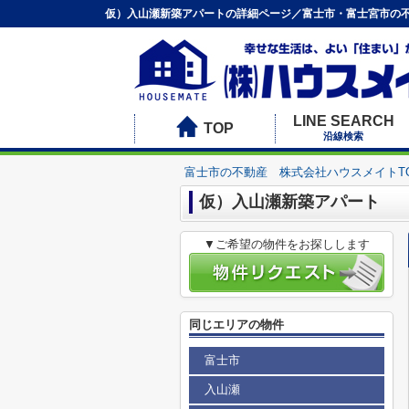
仮）入山瀬新築アパートの詳細ページ／富士市・富士宮市の不
LINE SEARCH
TOP
沿線検索
富士市の不動産 株式会社ハウスメイトT
仮）入山瀬新築アパート
▼ご希望の物件をお探しします
同じエリアの物件
富士市
入山瀬