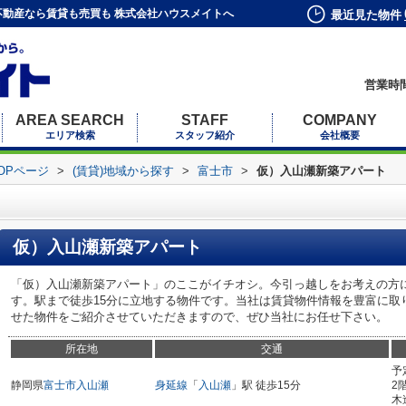
動産なら賃貸も売買も 株式会社ハウスメイトへ
最近見た物件
営業時間
AREA SEARCH
STAFF
COMPANY
エリア検索
スタッフ紹介
会社概要
OPページ
>
(賃貸)地域から探す
>
富士市
>
仮）入山瀬新築アパート
仮）入山瀬新築アパート
「仮）入山瀬新築アパート」のここがイチオシ。今引っ越しをお考えの方
す。駅まで徒歩15分に立地する物件です。当社は賃貸物件情報を豊富に取
せた物件をご紹介させていただきますので、ぜひ当社にお任せ下さい。
所在地
交通
予
静岡県
富士市
入山瀬
身延線
「
入山瀬
」駅 徒歩15分
2
木