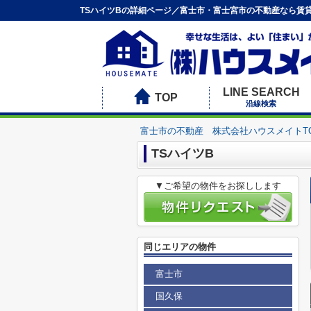
TSハイツBの詳細ページ／富士市・富士宮市の不動産なら賃
LINE SEARCH
TOP
沿線検索
富士市の不動産 株式会社ハウスメイトT
TSハイツB
▼ご希望の物件をお探しします
同じエリアの物件
富士市
国久保