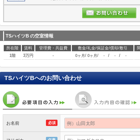
TSハイツB
の空室情報
所在階
賃料
管理費・共益費
敷金/礼金/保証金/償却/敷引
1階
3万円
-
/
/
/
/
0ヶ月
0ヶ月
-
-
-
TSハイツB
へのお問い合わせ
お名前
必須