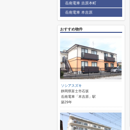
岳南電車 吉原本町
岳南電車 本吉原
おすすめ物件
ソシアスズキ
静岡県富士市石坂
岳南電車「本吉原」駅
築29年