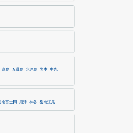
森島
五貫島
水戸島
岩本
中丸
岳南富士岡
須津
神谷
岳南江尾