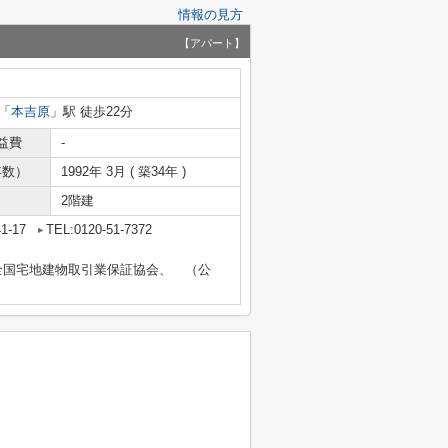
情報の見方
【アパート】
「
本吉原
」駅 徒歩22分
益費
-
年数）
1992年 3月 ( 築34年 )
2階建
-17
TEL:0120-51-7372
全国宅地建物取引業保証協会、 （公