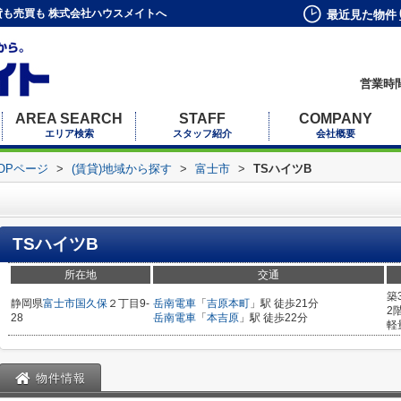
貸も売買も 株式会社ハウスメイトへ
最近見た物件
営業時間
AREA SEARCH
STAFF
COMPANY
エリア検索
スタッフ紹介
会社概要
OPページ
>
(賃貸)地域から探す
>
富士市
>
TSハイツB
TSハイツB
所在地
交通
築
静岡県
富士市
国久保
２丁目9-
岳南電車
「
吉原本町
」駅 徒歩21分
2
28
岳南電車
「
本吉原
」駅 徒歩22分
軽
物件情報