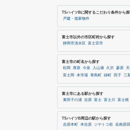
TSハイツBに関するこだわり条件から探
戸建・借家物件
富士市以外の市区町村から探す
静岡市清水区
富士宮市
富士市の町名から探す
松岡
厚原
今泉
入山瀬
久沢
蓼原
天
富士岡
本市場
青島町
緑町
田子
三
富士市にある駅から探す
東田子の浦
吉原
富士
富士川
富士根
TSハイツB周辺の駅から探す
吉原本町
本吉原
ジヤトコ前
岳南原