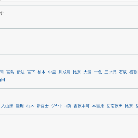
す
間
宮島
伝法
宮下
柚木
中里
川成島
比奈
大淵
一色
三ツ沢
石坂
横割
新田
入山瀬
竪堀
柚木
新富士
ジヤトコ前
吉原本町
本吉原
岳南原田
比奈
田