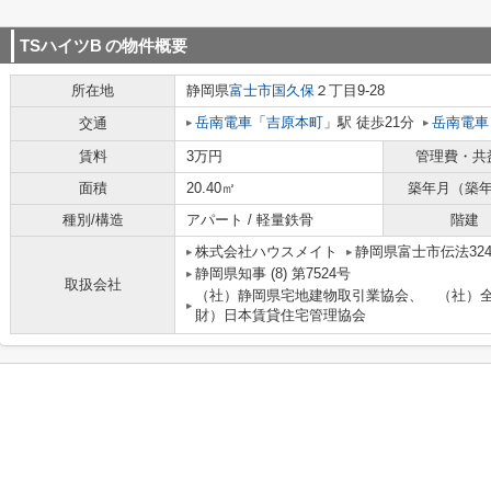
TSハイツB
の物件概要
所在地
静岡県
富士市
国久保
２丁目9-28
岳南電車
「
吉原本町
」駅 徒歩21分
岳南電車
交通
賃料
3万円
管理費・共
面積
20.40㎡
築年月（築
種別/構造
アパート / 軽量鉄骨
階建
株式会社ハウスメイト
静岡県富士市伝法3241
静岡県知事 (8) 第7524号
取扱会社
（社）静岡県宅地建物取引業協会、 （社）
財）日本賃貸住宅管理協会