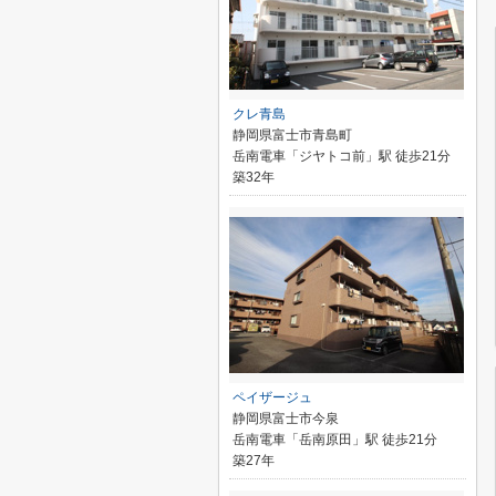
クレ青島
静岡県富士市青島町
岳南電車「ジヤトコ前」駅 徒歩21分
築32年
ペイザージュ
静岡県富士市今泉
岳南電車「岳南原田」駅 徒歩21分
築27年