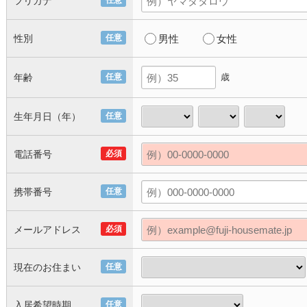
フリガナ
任意
性別
任意
男性
女性
年齢
任意
歳
生年月日（年）
任意
電話番号
必須
携帯番号
任意
メールアドレス
必須
現在のお住まい
任意
入居希望時期
任意