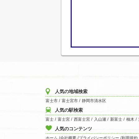
人気の地域検索
富士市
/
富士宮市
/
静岡市清水区
人気の駅検索
富士
/
富士宮
/
西富士宮
/
入山瀬
/
新富士
/
柚木
/
人気のコンテンツ
ホーム /
会社概要 /
プライバシーポリシー /
利用規約 