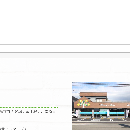
源道寺
/
竪堀
/
富士根
/
岳南原田
/
サイトマップ /