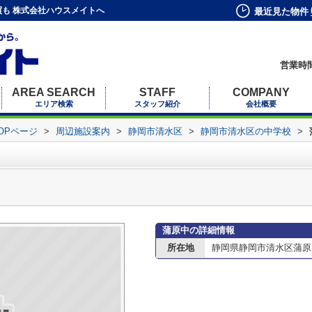
も 株式会社ハウスメイトへ
最近見た物件
営業時間
AREA SEARCH
STAFF
COMPANY
エリア検索
スタッフ紹介
会社概要
OPページ
>
周辺施設案内
>
静岡市清水区
>
静岡市清水区の中学校
>
蒲原中の詳細情報
所在地
静岡県静岡市清水区蒲原13