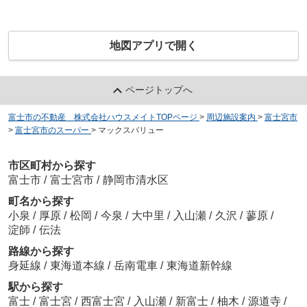
地図アプリで開く
ページトップへ
富士市の不動産 株式会社ハウスメイトTOPページ
>
周辺施設案内
>
富士宮市
>
富士宮市のスーパー
>
マックスバリュー
市区町村から探す
富士市
/
富士宮市
/
静岡市清水区
町名から探す
小泉
/
厚原
/
松岡
/
今泉
/
大中里
/
入山瀬
/
久沢
/
蓼原
/
淀師
/
伝法
路線から探す
身延線
/
東海道本線
/
岳南電車
/
東海道新幹線
駅から探す
富士
/
富士宮
/
西富士宮
/
入山瀬
/
新富士
/
柚木
/
源道寺
/