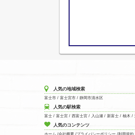
人気の地域検索
富士市
/
富士宮市
/
静岡市清水区
人気の駅検索
富士
/
富士宮
/
西富士宮
/
入山瀬
/
新富士
/
柚木
/
人気のコンテンツ
ホーム /
会社概要 /
プライバシーポリシー /
利用規約 