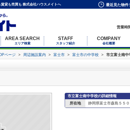
賃貸も売買も 株式会社ハウスメイトへ
最近見た物件
営業時間
AREA SEARCH
STAFF
COMPANY
エリア検索
スタッフ紹介
会社概要
OPページ
>
周辺施設案内
>
富士市
>
富士市の中学校
>
市立富士南中
市立富士南中学校の詳細情報
所在地
静岡県富士市森島５５０