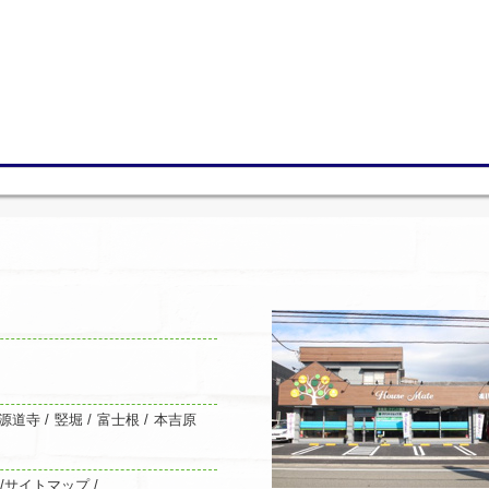
源道寺
/
竪堀
/
富士根
/
本吉原
/
サイトマップ /