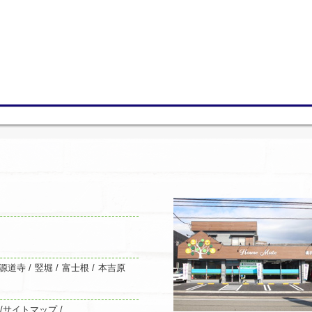
源道寺
/
竪堀
/
富士根
/
本吉原
/
サイトマップ /