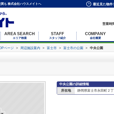
買も 株式会社ハウスメイトへ
最近見た物件
営業時間
AREA SEARCH
STAFF
COMPANY
エリア検索
スタッフ紹介
会社概要
OPページ
>
周辺施設案内
>
富士市
>
富士市の公園
>
中央公園
中央公園の詳細情報
所在地
静岡県富士市永田町２丁