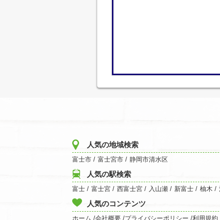
人気の地域検索
富士市
/
富士宮市
/
静岡市清水区
人気の駅検索
富士
/
富士宮
/
西富士宮
/
入山瀬
/
新富士
/
柚木
/
人気のコンテンツ
ホーム /
会社概要 /
プライバシーポリシー /
利用規約 