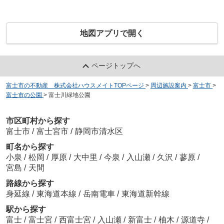
地図アプリで開く
ページトップへ
富士市の不動産 株式会社ハウスメイトTOPページ
>
周辺施設案内
>
富士市
>
富士市の公園
>
富士川緑地公園
市区町村から探す
富士市
/
富士宮市
/
静岡市清水区
町名から探す
小泉
/
松岡
/
厚原
/
大中里
/
今泉
/
入山瀬
/
久沢
/
蓼原
/
宮島
/
天間
路線から探す
身延線
/
東海道本線
/
岳南電車
/
東海道新幹線
駅から探す
富士
/
富士宮
/
西富士宮
/
入山瀬
/
新富士
/
柚木
/
源道寺
/