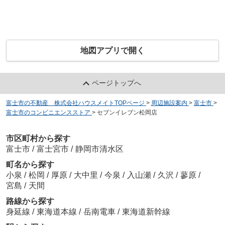
地図アプリで開く
ページトップへ
富士市の不動産 株式会社ハウスメイトTOPページ
>
周辺施設案内
>
富士市
>
富士市のコンビニエンスストア
>
セブンイレブン松岡店
市区町村から探す
富士市
/
富士宮市
/
静岡市清水区
町名から探す
小泉
/
松岡
/
厚原
/
大中里
/
今泉
/
入山瀬
/
久沢
/
蓼原
/
宮島
/
天間
路線から探す
身延線
/
東海道本線
/
岳南電車
/
東海道新幹線