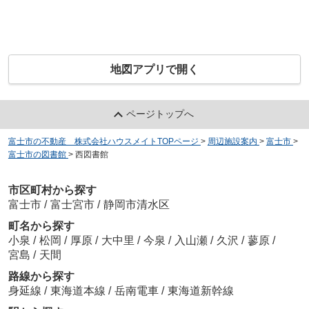
地図アプリで開く
ページトップへ
富士市の不動産 株式会社ハウスメイトTOPページ
>
周辺施設案内
>
富士市
>
富士市の図書館
>
西図書館
市区町村から探す
富士市
/
富士宮市
/
静岡市清水区
町名から探す
小泉
/
松岡
/
厚原
/
大中里
/
今泉
/
入山瀬
/
久沢
/
蓼原
/
宮島
/
天間
路線から探す
身延線
/
東海道本線
/
岳南電車
/
東海道新幹線