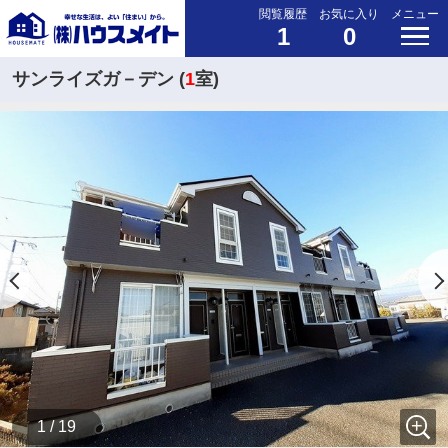
閲覧履歴
お気に入り
メニュー
1
0
サンライズガ－デン (
1
室)
1 / 19