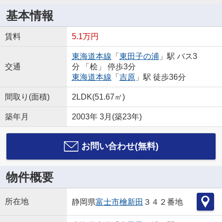
基本情報
賃料
5.1万円
東海道本線
「
東田子の浦
」駅 バス3
交通
分 「桧」 停歩3分
東海道本線
「
吉原
」駅 徒歩36分
間取り(面積)
2LDK(51.67㎡)
築年月
2003年 3月(築23年)
お問い合わせ(無料)
物件概要
所在地
静岡県
富士市
檜新田
３４２番地