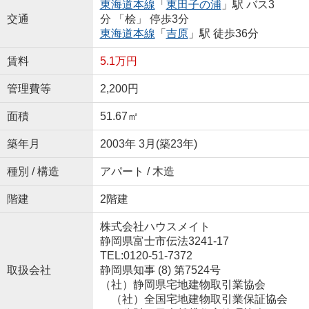
東海道本線
「
東田子の浦
」駅 バス3
交通
分 「桧」 停歩3分
東海道本線
「
吉原
」駅 徒歩36分
賃料
5.1万円
管理費等
2,200円
面積
51.67㎡
築年月
2003年 3月(築23年)
種別 / 構造
アパート / 木造
階建
2階建
株式会社ハウスメイト
静岡県富士市伝法3241-17
TEL:0120-51-7372
取扱会社
静岡県知事 (8) 第7524号
（社）静岡県宅地建物取引業協会
（社）全国宅地建物取引業保証協会