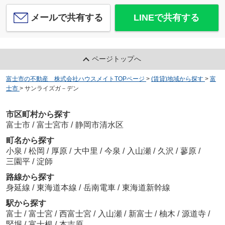
メールで共有する
LINEで共有する
ページトップへ
富士市の不動産 株式会社ハウスメイトTOPページ
>
(賃貸)地域から探す
>
富
士市
>
サンライズガ－デン
市区町村から探す
富士市
/
富士宮市
/
静岡市清水区
町名から探す
小泉
/
松岡
/
厚原
/
大中里
/
今泉
/
入山瀬
/
久沢
/
蓼原
/
三園平
/
淀師
路線から探す
身延線
/
東海道本線
/
岳南電車
/
東海道新幹線
駅から探す
富士
/
富士宮
/
西富士宮
/
入山瀬
/
新富士
/
柚木
/
源道寺
/
竪堀
/
富士根
/
本吉原