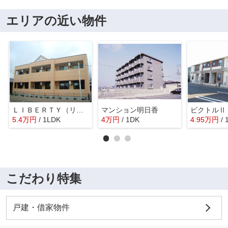
エリアの近い物件
ＬＩＢＥＲＴＹ（リバティー）
マンション明日香
ビクトルⅡ
5.4
万
円
/ 1LDK
4
万
円
/ 1DK
4.95
万
円
/
こだわり特集
戸建・借家物件