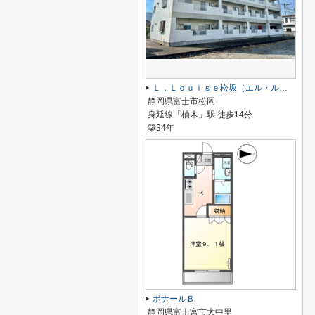
Ｌ，Ｌｏｕｉｓｅ松坂（エル・ルイーズ マツザカ）
静岡県富士市松岡
身延線「柚木」駅 徒歩14分
築34年
ボナールＢ
静岡県富士宮市大中里