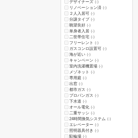
デザイナーズ
(-)
リノベーション済
(-)
２人入居可
(-)
分譲タイプ
(-)
眺望良好
(-)
単身者入居
(-)
二世帯住宅
(-)
フリーレント
(-)
ガスコンロ設置可
(-)
海が近い
(-)
キャンペーン
(-)
室内洗濯機置場
(-)
メゾネット
(-)
専用庭
(-)
出窓
(-)
都市ガス
(-)
プロパンガス
(-)
下水道
(-)
オール電化
(-)
二重サッシ
(-)
24時間換気システム
(-)
エレベーター
(-)
照明器具付き
(-)
駐輪場
(-)