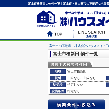
富士市檜新田の物件一覧｜富士市・富士宮市の不動産なら賃貸
LINE SEARCH
TOP
沿線検索
富士市の不動産 株式会社ハウスメイトT
富士市檜新田 物件一覧
地域
富士市檜新田
賃料
下限なし～上限なし
駅徒歩
指定しない
設備条件
指定なし