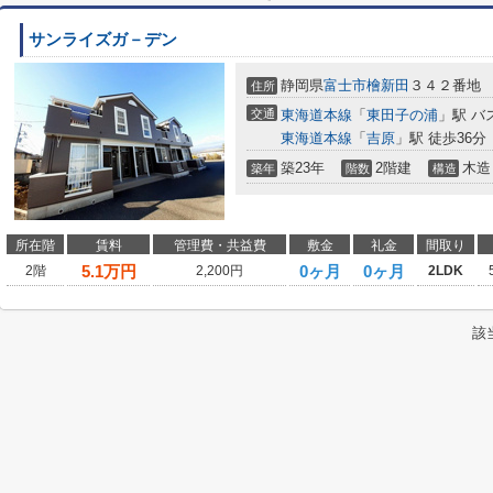
サンライズガ－デン
静岡県
富士市
檜新田
３４２番地
住所
交通
東海道本線
「
東田子の浦
」駅 バ
東海道本線
「
吉原
」駅 徒歩36分
築23年
2階建
木造
築年
階数
構造
所在階
賃料
管理費・共益費
敷金
礼金
間取り
5.1
万円
0ヶ月
0ヶ月
2階
2,200円
2LDK
該