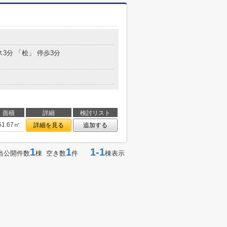
ス3分 「桧」 停歩3分
面積
詳細
検討リスト
51.67㎡
詳細を見る
追加する
1
1
1-1
当公開件数
棟 空き数
件
棟表示