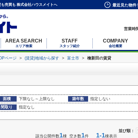
も売買も 株式会社ハウスメイトへ
最近見た物件
営業時間
AREA SEARCH
STAFF
COMPANY
エリア検索
スタッフ紹介
会社概要
OPページ
>
(賃貸)地域から探す
>
富士市
>
檜新田の賃貸
面積
下限なし～上限なし
築年数
指定しない
間取り
指定なし
並び順：
1
1
1-1
該当公開件数
棟 空き数
件
棟表示