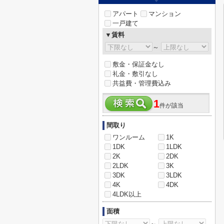
アパート
マンション
一戸建て
▼賃料
～
敷金・保証金なし
礼金・敷引なし
共益費・管理費込み
1
件が該当
間取り
ワンルーム
1K
1DK
1LDK
2K
2DK
2LDK
3K
3DK
3LDK
4K
4DK
4LDK以上
面積
～