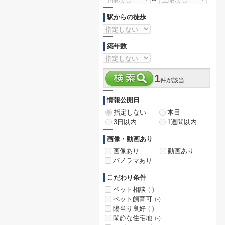
駅からの徒歩
築年数
1
件が該当
情報公開日
指定しない
本日
3日以内
1週間以内
画像・動画あり
画像あり
動画あり
パノラマあり
こだわり条件
ペット相談
(-)
ペット飼育可
(-)
陽当り良好
(-)
閑静な住宅地
(-)