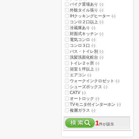
バイク置場あり
(-)
外観タイル張り
(-)
IHクッキングヒーター
(-)
コンロ２口以上
(-)
冷蔵庫あり
(-)
対面式キッチン
(-)
電気コンロ
(-)
コンロ３口
(-)
バス・トイレ別
(-)
洗髪洗面化粧台
(-)
トイレ２ヶ所
(-)
浴室１坪以上
(-)
エアコン
(-)
ウォークインクロゼット
(-)
シューズボックス
(-)
CATV
(-)
オートロック
(-)
TVモニタ付インターホン
(-)
複層ガラス
(-)
1
件が該当