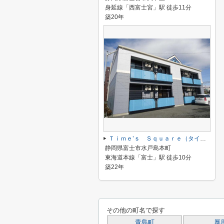
身延線「西富士宮」駅 徒歩11分
築20年
Ｔｉｍｅ’ｓ Ｓｑｕａｒｅ（タイムズスクエア）
静岡県富士市水戸島本町
東海道本線「富士」駅 徒歩10分
築22年
その他の町名で探す
青島町
厚