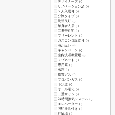
デザイナーズ
(-)
リノベーション済
(-)
２人入居可
(-)
分譲タイプ
(-)
眺望良好
(-)
単身者入居
(-)
二世帯住宅
(-)
フリーレント
(-)
ガスコンロ設置可
(-)
海が近い
(-)
キャンペーン
(-)
室内洗濯機置場
(-)
メゾネット
(-)
専用庭
(-)
出窓
(-)
都市ガス
(-)
プロパンガス
(-)
下水道
(-)
オール電化
(-)
二重サッシ
(-)
24時間換気システム
(-)
エレベーター
(-)
照明器具付き
(-)
駐輪場
(-)