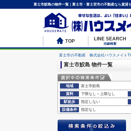
富士市鮫島の物件一覧｜富士市・富士宮市の不動産なら賃貸も
LINE SEARCH
TOP
沿線検索
富士市の不動産 株式会社ハウスメイトT
富士市鮫島 物件一覧
地域
富士市鮫島
賃料
下限なし～上限なし
駅徒歩
指定しない
設備条件
指定なし