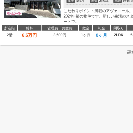
築2年
2階建
鉄骨
築年
階数
構造
こだわりポイント満載のアヴェニール。
2024年築の物件です。新しい生活の
ートで...
所在階
賃料
管理費・共益費
敷金
礼金
間取り
6.5
万円
0ヶ月
2階
3,500円
1ヶ月
2LDK
5
該