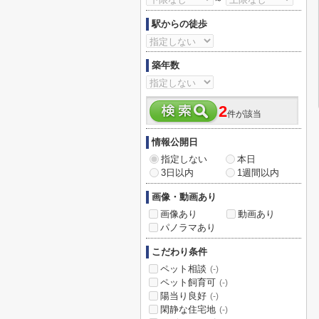
駅からの徒歩
築年数
2
件が該当
情報公開日
指定しない
本日
3日以内
1週間以内
画像・動画あり
画像あり
動画あり
パノラマあり
こだわり条件
ペット相談
(-)
ペット飼育可
(-)
陽当り良好
(-)
閑静な住宅地
(-)