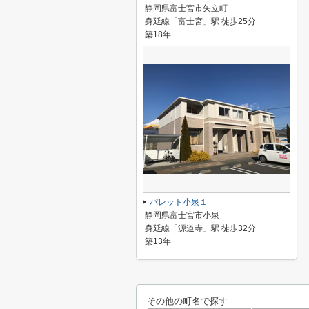
静岡県富士宮市矢立町
身延線「富士宮」駅 徒歩25分
築18年
パレット小泉１
静岡県富士宮市小泉
身延線「源道寺」駅 徒歩32分
築13年
その他の町名で探す