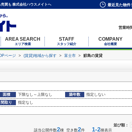
売買も 株式会社ハウスメイトへ
最近見た物件
営業時間
AREA SEARCH
STAFF
COMPANY
エリア検索
スタッフ紹介
会社概要
OPページ
>
(賃貸)地域から探す
>
富士市
>
鮫島の賃貸
面積
下限なし～上限なし
築年数
指定しない
間取り
指定なし
並び順：
2
2
1-2
該当公開件数
棟 空き数
件
棟表示