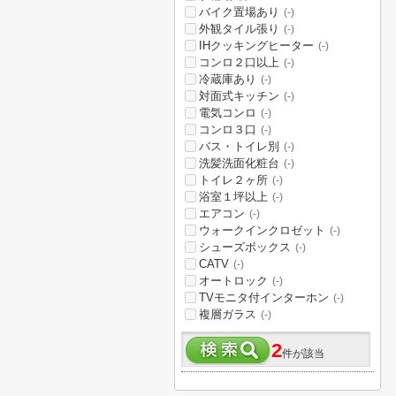
バイク置場あり
(-)
外観タイル張り
(-)
IHクッキングヒーター
(-)
コンロ２口以上
(-)
冷蔵庫あり
(-)
対面式キッチン
(-)
電気コンロ
(-)
コンロ３口
(-)
バス・トイレ別
(-)
洗髪洗面化粧台
(-)
トイレ２ヶ所
(-)
浴室１坪以上
(-)
エアコン
(-)
ウォークインクロゼット
(-)
シューズボックス
(-)
CATV
(-)
オートロック
(-)
TVモニタ付インターホン
(-)
複層ガラス
(-)
2
件が該当