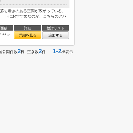
造
落ち着きのある空間が広がっている、
スタートにおすすめなのが、こちらのアパ
面積
詳細
検討リスト
3.55㎡
詳細を見る
追加する
2
2
1-2
当公開件数
棟 空き数
件
棟表示