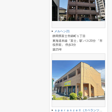
メルヘン21
静岡県富士市錦町１丁目
東海道本線「富士」駅 バス20分 「市
役所前」 停歩3分
築25年
ｓｐｅｒａｎｚｅⅡ（スペランツァ ツー）