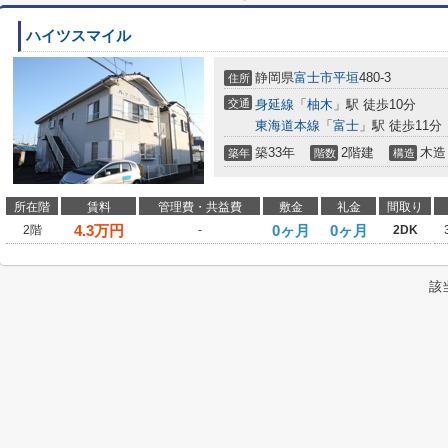
ハイツスマイル
静岡県
富士市
平垣
480-3
住所
交通
身延線
「
柚木
」駅 徒歩10分
東海道本線
「
富士
」駅 徒歩11分
築33年
2階建
木造
築年
階数
構造
所在階
賃料
管理費・共益費
敷金
礼金
間取り
4.3
万円
0ヶ月
0ヶ月
2階
-
2DK
該