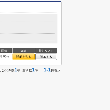
面積
詳細
検討リスト
38.00㎡
詳細を見る
追加する
1
1
1-1
当公開件数
棟 空き数
件
棟表示