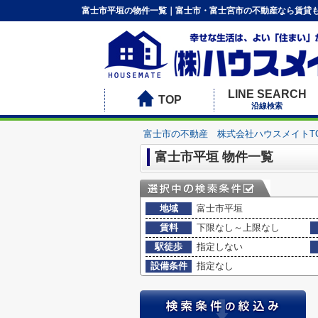
富士市平垣の物件一覧｜富士市・富士宮市の不動産なら賃貸も
LINE SEARCH
TOP
沿線検索
富士市の不動産 株式会社ハウスメイトT
富士市平垣 物件一覧
地域
富士市平垣
賃料
下限なし～上限なし
駅徒歩
指定しない
設備条件
指定なし