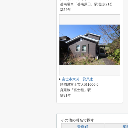
岳南電車「岳南原田」駅 徒歩21分
築24年
富士市大渕 貸戸建
静岡県富士市大淵1606-5
身延線「富士根」駅
築31年
その他の町名で探す
青島町
厚