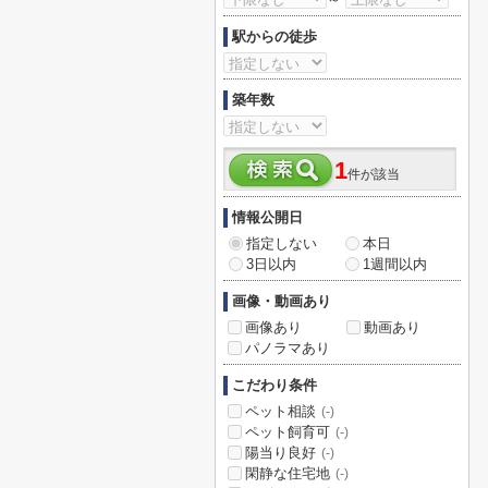
駅からの徒歩
築年数
1
件が該当
情報公開日
指定しない
本日
3日以内
1週間以内
画像・動画あり
画像あり
動画あり
パノラマあり
こだわり条件
ペット相談
(-)
ペット飼育可
(-)
陽当り良好
(-)
閑静な住宅地
(-)