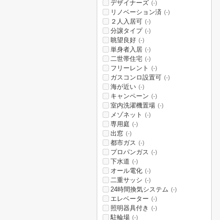
デザイナーズ
(-)
リノベーション済
(-)
２人入居可
(-)
分譲タイプ
(-)
眺望良好
(-)
単身者入居
(-)
二世帯住宅
(-)
フリーレント
(-)
ガスコンロ設置可
(-)
海が近い
(-)
キャンペーン
(-)
室内洗濯機置場
(-)
メゾネット
(-)
専用庭
(-)
出窓
(-)
都市ガス
(-)
プロパンガス
(-)
下水道
(-)
オール電化
(-)
二重サッシ
(-)
24時間換気システム
(-)
エレベーター
(-)
照明器具付き
(-)
駐輪場
(-)