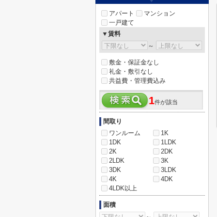
アパート
マンション
一戸建て
▼賃料
～
敷金・保証金なし
礼金・敷引なし
共益費・管理費込み
1
件が該当
間取り
ワンルーム
1K
1DK
1LDK
2K
2DK
2LDK
3K
3DK
3LDK
4K
4DK
4LDK以上
面積
～