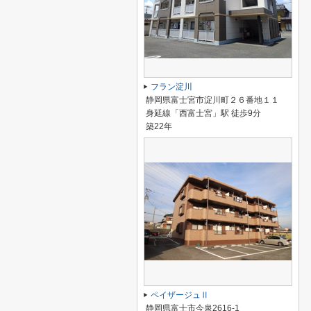
フラン淀川
静岡県富士宮市淀川町２６番地１１
身延線「西富士宮」駅 徒歩9分
築22年
ペイザージュⅡ
静岡県富士市今泉2616-1