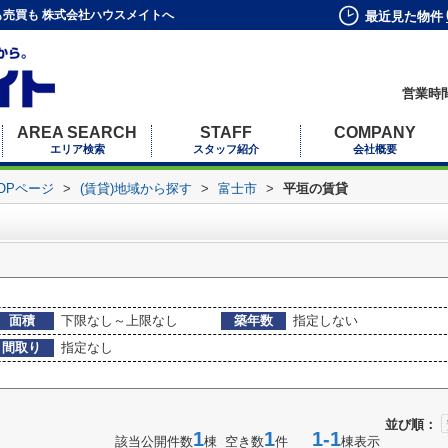
売買も 株式会社ハウスメイトへ
最近見た物件
営業時間
AREA SEARCH
STAFF
COMPANY
エリア検索
スタッフ紹介
会社概要
OPページ
>
(賃貸)地域から探す
>
富士市
>
平垣の賃貸
面積
下限なし～上限なし
築年数
指定しない
間取り
指定なし
並び順：
1
1
1-1
該当公開件数
棟 空き数
件
棟表示