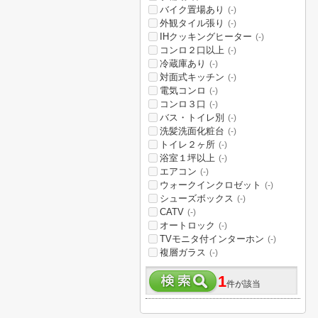
バイク置場あり
(-)
外観タイル張り
(-)
IHクッキングヒーター
(-)
コンロ２口以上
(-)
冷蔵庫あり
(-)
対面式キッチン
(-)
電気コンロ
(-)
コンロ３口
(-)
バス・トイレ別
(-)
洗髪洗面化粧台
(-)
トイレ２ヶ所
(-)
浴室１坪以上
(-)
エアコン
(-)
ウォークインクロゼット
(-)
シューズボックス
(-)
CATV
(-)
オートロック
(-)
TVモニタ付インターホン
(-)
複層ガラス
(-)
1
件が該当